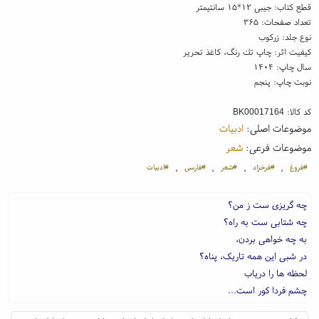
قطع کتاب: جیبی ۱۲*۱۵ سانتیمتر
تعداد صفحات: ۳۶۵
نوع جلد: زرکوب
کیفیت اثر: چاپ تك رنگ، کاغذ تحریر
سال چاپ: ۱۴۰۴
نوبت چاپ: پنجم
کد کالا:
BK00017164
موضوعات اصلی:
ادبیات
موضوعات فرعی:
شعر
#فروغ
#فرخزاد
#شعر
#فارسی
#ادبیات
،
،
،
،
چه گریزی ست ز من؟
چه شتابی ست به راه؟
به چه خواهی بردن،
در شبی این همه تاریک، پناه؟
لحظه ها را دریاب
چشم فردا کور است...