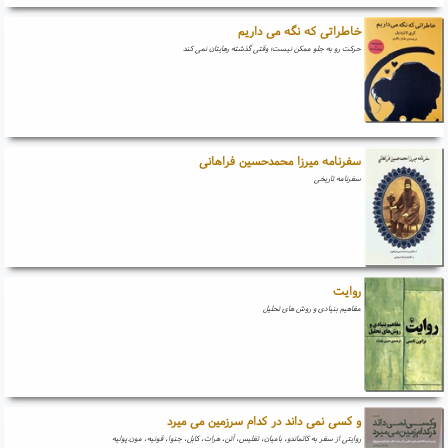
خاطراتی که نگه می داریم
حرکت رو به جلو ممکن نیست؛ وقتی گذشته رهایتان نمی کند
سفرنامه میرزا محمدحسین فراهانی
سفرنامه تاریخی
روایت
مفاهیم بنیادی و روش های تحلیل
و کسی نمی داند در کدام سرزمین می میرد
روایتی از سفر به کاتماندو، بامیان، تفلیس، آتن، هرات، کابل، جنوا، قونیه، مون.پولیه