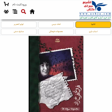
ورود/ثبت نام
کتابها
کمک درسی
لوازم التحریر
اسباب بازی
محصولات فرهنگی
صنایع دستی