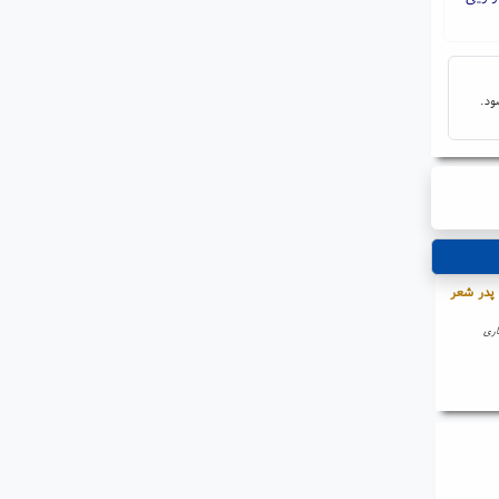
ود.
 پدر شعر
اری