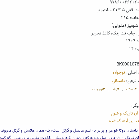
۹۷۸۶۰۰۴۶۲۱۲
۱*۲۱ سانتیمتر
ت: ۲۱۵
شومیز (مقوایی)
: چاپ تك رنگ، کاغذ تحریر
۱۴
 ۱۴
BK000167
 اصلی:
نوجوان
 فرعی:
داستانی
#داستان
#رمان
#نوجوانان
،
،
یگر:
ای تاریک و شوم
جوی آینه گمشده
 داستان دوتا خواهر و برادر به اسم هانسل و گرتل است؛ بله همان هانسل و گرتل معروف.
ان تاریک و شوم در اصل چیزیه که بوده. ممکنه حسابی ناراحت بشین برای همین اگه کوچ