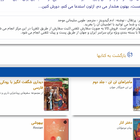
هست، بهتون هشدار می دم، ازتون استدعا می کنم، دورش کنین...
اشر: پرتقال ؛ نوشته: ادم گیدویتز ؛ مترجم: طوبی سلیمانی موحد
و شما می توانید با اطمینان آن را بخرید.
و جهان فراهم است. فروش کالا به صورت سفارش تلفنی (ثبت سفارش از طریق تلفن) در این مرکز انجام می ش
ا با بسته بندی ویژه برای سراسر ایران و جهان از طریق پست و پیک تلفنی انجام می شود.
بازگشت به کتابها
ماجراهای تن تن - جلد دوم
دیداری شگفت انگیز با رودکی
فارسی
تن تن خبرنگار جوان
از مجموعه سفرهای پرماجرای داری و ن
دختر انار
بیهوشی
رمان نوجوانان
Restart