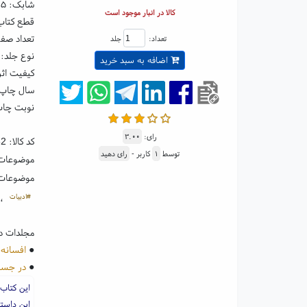
شابک:
۰۵
کالا در انبار موجود است
قطع کتاب: رقعی ۵
تعداد صفحا
تعداد:
جلد
نوع جلد: 
اضافه به سبد خرید
کیفیت اثر
سال چاپ: ۰۴
نوبت چاپ:
رای:
۳.۰۰
کد کالا:
82
توسط
۱
کاربر -
رای دهید
موضوعات
موضوعات
#ادبیات
،
مجلدات د
●
افسانه 
●
در جست
این کتاب
این داست