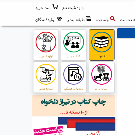
ورود/ثبت نام
سبد خرید
 نخست
جستجو
طبقه بندی
تولیدکنندگان
کتابها
کمک درسی
لوازم التحریر
اسباب بازی
محصولات فرهنگی
صنایع دستی