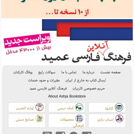
صفحه نخست
درباره ما
تماس با ما
سوالات رایج
وبلاگ کارکنان
ارسال کتاب به خارج از ایران
مقررات و حدود خدمات
حریم خصوصی کاربران
فرهنگ آنلاین فارسی عمید
About Ashja Bookstore
کمک درسی
لوازم التحریر
کتابها
اسباب بازی
محصولات
صنایع دستی
فرهنگی