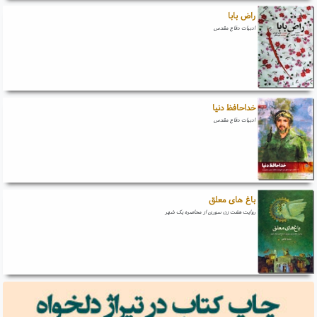
راض بابا
ادبیات دفاع مقدس
خداحافظ دنیا
ادبیات دفاع مقدس
باغ های معلق
روایت هفت زن سوری از محاصره یک شهر