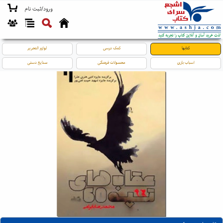
ورود/ثبت نام
کتابها
کمک درسی
لوازم التحریر
اسباب بازی
محصولات فرهنگی
صنایع دستی