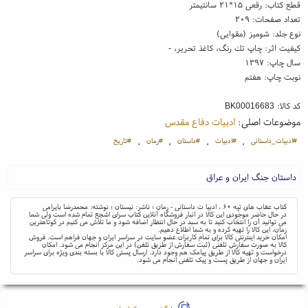
قطع کتاب: رقعی ۱۵*۲۱ سانتیمتر
تعداد صفحات: ۲۰۹
نوع جلد: شومیز (مقوایی)
کیفیت اثر: چاپ تك رنگ، کاغذ تحریر، -
سال چاپ: ۱۳۹۷
نوبت چاپ: هفتم
کد کالا:
BK00016683
موضوعات اصلی:
ادبیات دفاع مقدس
#ادبیات_داستانی
#ادبیات
#داستان
#رمان
#تاریخ
،
،
،
،
داستان جنگ ایران و عراق
کتاب عقاب های تپه ۶۰ ، ادبیا ت داستانی - رمان ؛ ناشر: نیستان ؛ نوشته: محمدرضا بایرامی
در حال حاضر موجودی این کالا در انبار فروشگاه آنلاین کتاب سرای اشجع تمام شده است ولی شما
می توانید آن را انتخاب کنید تا به سبد در حال انتظار اضافه شود و ما تلاش می کنیم در کوتاهترین
زمان، این کالا را تهیه کرده و به شما اطلاع دهیم.
امکان خرید اینترنتی کالا برای تمام کاربران عضو سایت در سراسر ایران و جهان فراهم است. فروش
کالا به صورت سفارش تلفنی (ثبت سفارش از طریق تلفن) در این مرکز انجام می شود. امکان
درخواست و تهیه کالا از طریق پیامک هم وجود دارد. ارسال پستی کالا با بسته بندی ویژه برای سراسر
ایران و جهان از طریق پست و پیک تلفنی انجام می شود.