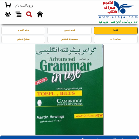
ورود/ثبت نام
کتابها
کمک درسی
لوازم التحریر
اسباب بازی
محصولات فرهنگی
صنایع دستی