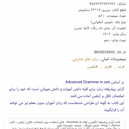
شابک:
۹۷۸۹۶۴۲۷۳۲۷۴۶
قطع کتاب: وزیری ۱۷*۲۴ سانتیمتر
تعداد صفحات: ۵۶۰
نوع جلد: شومیز (مقوایی)
کیفیت اثر: چاپ تك رنگ، کاغذ تحریر
سال چاپ: ۱۴۰۲
نوبت چاپ: دهم
کد کالا:
BK00016642
موضوعات اصلی:
زبان های خارجی
#زبان
#گرامر
#انگلیسی
،
،
بر اساس Advanced Grammar in use
گرامر پیشرفته زبان برای کلیه دانش آموزان و دانش جویانی است که خود را برای
امکتحان تافل و آیتلس آماده می کنند.
این کتاب به گونه ای طراحی شدهاست که زبان آموزان بدون معلم نیز می توانند
آن را فرابگیرند
کتاب گرامر پیشرفته انگلیسی Grammar in use ، قابل استفاده برای امتحانات تافل و آیتلس ؛ ناشر:
شباهنگ ؛ نوشته: مارتین هوینگز ؛ مترجم: حمیدرضا بلوچ
در حال حاضر موجودی این کالا در انبار فروشگاه آنلاین کتاب سرای اشجع تمام شده است ولی شما