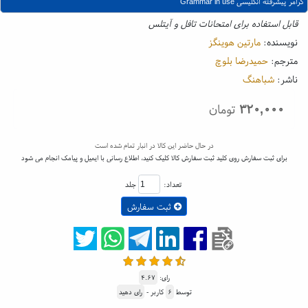
گرامر پیشرفته انگلیسی Grammar in use
قابل استفاده برای امتحانات تافل و آیتلس
نویسنده:
مارتین هوینگز
مترجم:
حمیدرضا بلوچ
ناشر:
شباهنگ
۳۲۰,۰۰۰
تومان
در حال حاضر این کالا در انبار تمام شده است
برای ثبت سفارش روی کلید ثبت سفارش کالا کلیک کنید، اطلاع رسانی با ایمیل و پیامک انجام می شود
تعداد:
جلد
ثبت سفارش
رای:
۴.۶۷
توسط
۶
کاربر -
رای دهید