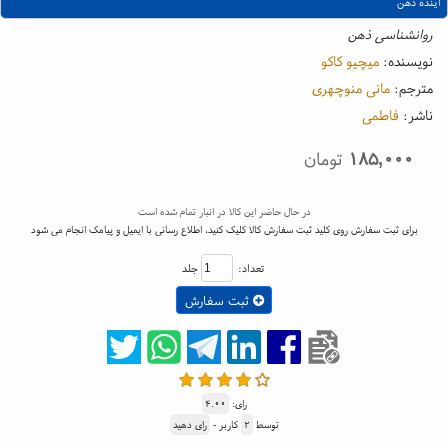
آینده ذهن
روانشناسی ذهن
نویسنده:
میچیو کاکو
مترجم:
مانی منوچهری
ناشر:
فاطمی
۱۸۵,۰۰۰
تومان
در حال حاضر این کالا در انبار تمام شده است
برای ثبت سفارش روی کلید ثبت سفارش کالا کلیک کنید، اطلاع رسانی با ایمیل و پیامک انجام می شود
تعداد:
جلد
ثبت سفارش
رای:
۴.۰۰
توسط
۲
کاربر -
رای دهید