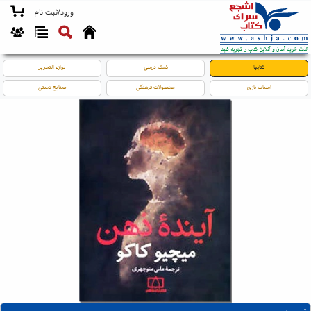
ورود/ثبت نام
کتابها
کمک درسی
لوازم التحریر
اسباب بازی
محصولات فرهنگی
صنایع دستی