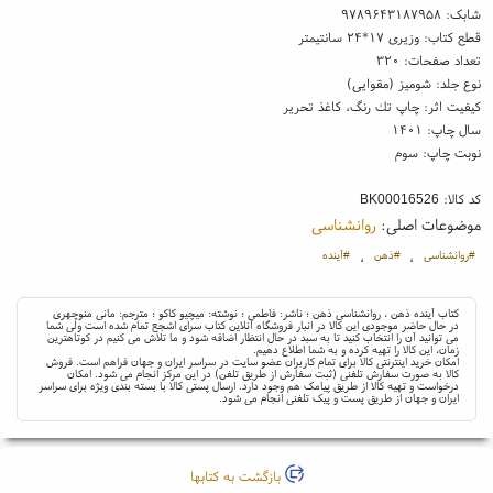
شابک:
۹۷۸۹۶۴۳۱۸۷۹۵۸
قطع کتاب: وزیری ۱۷*۲۴ سانتیمتر
تعداد صفحات: ۳۲۰
نوع جلد: شومیز (مقوایی)
کیفیت اثر: چاپ تك رنگ، کاغذ تحریر
سال چاپ: ۱۴۰۱
نوبت چاپ: سوم
کد کالا:
BK00016526
موضوعات اصلی:
روانشناسی
#روانشناسی
#ذهن
#آینده
،
،
کتاب آینده ذهن ، روانشناسی ذهن ؛ ناشر: فاطمی ؛ نوشته: میچیو کاکو ؛ مترجم: مانی منوچهری
در حال حاضر موجودی این کالا در انبار فروشگاه آنلاین کتاب سرای اشجع تمام شده است ولی شما
می توانید آن را انتخاب کنید تا به سبد در حال انتظار اضافه شود و ما تلاش می کنیم در کوتاهترین
زمان، این کالا را تهیه کرده و به شما اطلاع دهیم.
امکان خرید اینترنتی کالا برای تمام کاربران عضو سایت در سراسر ایران و جهان فراهم است. فروش
کالا به صورت سفارش تلفنی (ثبت سفارش از طریق تلفن) در این مرکز انجام می شود. امکان
درخواست و تهیه کالا از طریق پیامک هم وجود دارد. ارسال پستی کالا با بسته بندی ویژه برای سراسر
ایران و جهان از طریق پست و پیک تلفنی انجام می شود.
بازگشت به کتابها