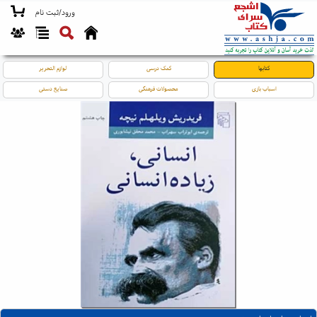
ورود/ثبت نام
کتابها
کمک درسی
لوازم التحریر
اسباب بازی
محصولات فرهنگی
صنایع دستی