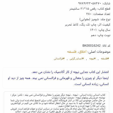
شابک:
۹۷۸۹۶۴۳۰۵۸۴۷۰
قطع کتاب: رقعی ۱۵*۲۱ سانتیمتر
تعداد صفحات: ۴۸۰
نوع جلد: شومیز (مقوایی)
کیفیت اثر: چاپ تك رنگ، کاغذ تحریر
سال چاپ: ۱۴۰۱
نوبت چاپ: دهم
کد کالا:
BK00016242
موضوعات اصلی:
اخلاق، فلسفه
#فلسفه
#نیچه
#انسان_گرایی
#فراانسانی
،
،
،
انتشار این کتاب جدایی نیچه از کار آکادمیک را نشان می دهد.
اینجا دیگر او چیزی را متعالی و قهرمانی و فراانسانی نمی بیند. همه چیز از دید او
انسانی، زیاده انسانی است.
کتاب انسانی زیاده انسانی - نیچه ، نیچه دیگر چیزی را متعالی و فراانسانی نمی بیند ؛ ناشر: مرکز ؛
نوشته: فریدریش ویلهلم نیچه ؛ مترجم: ابوتراب سهراب
در حال حاضر موجودی این کالا در انبار فروشگاه آنلاین کتاب سرای اشجع تمام شده است ولی شما
می توانید آن را انتخاب کنید تا به سبد در حال انتظار اضافه شود و ما تلاش می کنیم در کوتاهترین
زمان، این کالا را تهیه کرده و به شما اطلاع دهیم.
امکان خرید اینترنتی کالا برای تمام کاربران عضو سایت در سراسر ایران و جهان فراهم است. فروش
کالا به صورت سفارش تلفنی (ثبت سفارش از طریق تلفن) در این مرکز انجام می شود. امکان