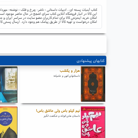
کتاب آبنبات پسته ای ، ادبیات داستانی ؛ ناشر: چرخ و فلک ؛ نوشته: مهرد
این کالا در انبار فروشگاه آنلاین کتاب سرای اشجع در حال حاضر موجود است 
امکان خرید اینترنتی کالا برای تمام کاربران عضو سایت در سراسر ایران 
امکان درخواست و تهیه کالا از طریق پیامک هم وجود دارد. ارسال پستی کال
کتابهای پیشنهادی
هزار و یکشب
داستانهای کهن و عامیانه
نیم کیلو باش ولی عاشق باش!
داستان های کوتاه و شگفت انگیز