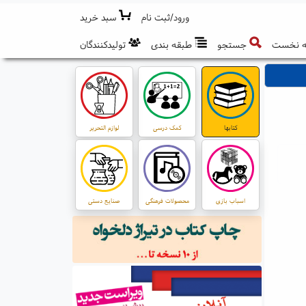
ورود/ثبت نام
سبد خرید
 نخست
جستجو
طبقه بندی
تولیدکنندگان
کتابها
کمک درسی
لوازم التحریر
اسباب بازی
محصولات فرهنگی
صنایع دستی