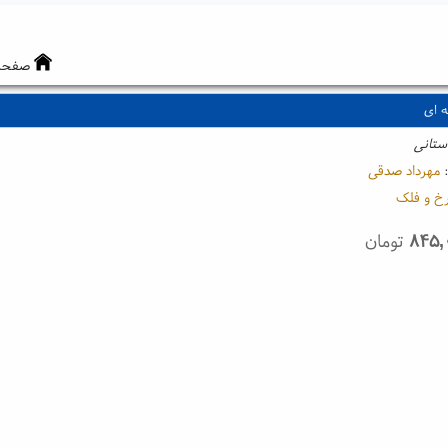
صفحه
ه ای
ستانی
:
مهرداد صدقی
خ و فلک
۸۴۵,
تومان