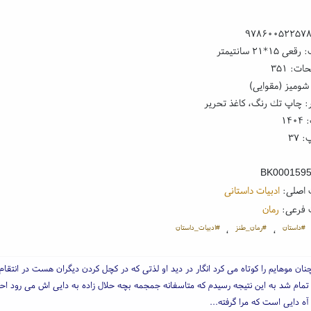
۹۷۸۶۰۰۵۲۲۵۷
۱*۲۱ سانتیمتر
ت: ۳۵۱
شومیز (مقوایی)
: چاپ تك رنگ، کاغذ تحریر
۱۴
 ۳۷
BK000159
 اصلی:
ادبیات داستانی
 فرعی:
رمان
#داستان
#رمان_طنز
#ادبیات_داستان
،
،
نان موهایم را کوتاه می کرد انگار در دید او لذتی که در کچل کردن دیگران هست در انتقا
تمام شد به این نتیجه رسیدم که متاسفانه جمجمه بچه حلال زاده به دایی اش می رود 
آه دایی است که مرا گرفته...