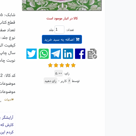
شابک:
۸۵
کالا در انبار موجود است
قطع کتاب: رقعی ۵
تعداد صفحا
تعداد:
جلد
نوع جلد: 
اضافه به سبد خرید
کیفیت اثر
سال چاپ: ۰۴
نوبت چاپ:
رای:
۵.۰۰
کد کالا:
52
توسط
۶
کاربر -
رای دهید
موضوعات
موضوعات
#ادبیات
،
آرایشگر چ
کارش که 
کردم این 