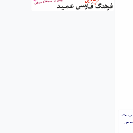
م نیست.
احساس