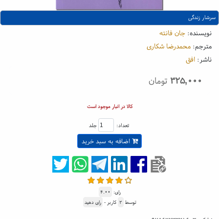
سرشار زندگی
نویسنده:
جان فانته
مترجم:
محمدرضا شکاری
ناشر:
افق
۳۲۵,۰۰۰
تومان
کالا در انبار موجود است
تعداد:
جلد
اضافه به سبد خرید
رای:
۴.۰۰
توسط
۲
کاربر -
رای دهید