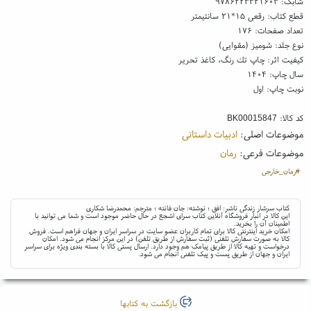
شابک:
۹۷۸۶۲۲۳۳۲۱۶۰۳
قطع کتاب: رقعی ۱۵*۲۱ سانتیمتر
تعداد صفحات: ۱۷۶
نوع جلد: شومیز (مقوایی)
کیفیت اثر: چاپ تك رنگ، کاغذ تحریر
سال چاپ: ۱۴۰۴
نوبت چاپ: اول
کد کالا:
BK00015847
موضوعات اصلی:
ادبیات داستانی
موضوعات فرعی:
رمان
#رمان_خارجی
کتاب سرشار زندگی ناشر: افق ؛ نوشته: جان فانته ؛ مترجم: محمدرضا شکاری
این کالا در انبار فروشگاه آنلاین کتاب سرای اشجع در حال حاضر موجود است و شما می توانید با
اطمینان آن را بخرید.
امکان خرید اینترنتی کالا برای تمام کاربران عضو سایت در سراسر ایران و جهان فراهم است. فروش
کالا به صورت سفارش تلفنی (ثبت سفارش از طریق تلفن) در این مرکز انجام می شود. امکان
درخواست و تهیه کالا از طریق پیامک هم وجود دارد. ارسال پستی کالا با بسته بندی ویژه برای سراسر
ایران و جهان از طریق پست و پیک تلفنی انجام می شود.
بازگشت به کتابها