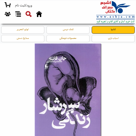
ورود/ثبت نام
کتابها
کمک درسی
لوازم التحریر
اسباب بازی
محصولات فرهنگی
صنایع دستی