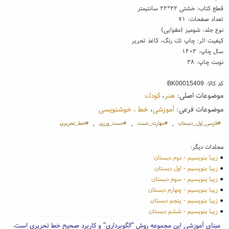
قطع کتاب: خشتی ۲۲*۲۲ سانتیمتر
تعداد صفحات: ۷۱
نوع جلد: شومیز (مقوایی)
کیفیت اثر: چاپ تك رنگ، کاغذ تحریر
سال چاپ: ۱۴۰۳
نوبت چاپ: ۳۸
کد کالا:
BK00015409
موضوعات اصلی:
هنر
،
كودك
موضوعات فرعی:
آموزشی
،
خط ، خوشنویسی
#فارسی_اول_دبستان
#مهارت_دست
#دست_ورزی
#خط_تحریری
،
،
،
مجلدات دیگر:
●
زیبا بنویسیم - دوم دبستان
●
زیبا بنویسیم - اول دبستان
●
زیبا بنویسیم - سوم دبستان
●
زیبا بنویسیم - چهارم دبستان
●
زیبا بنویسیم - پنجم دبستان
●
زیبا بنویسیم - ششم دبستان
مبنای آموزشی این مجموعه روش "الگوبرداری" و کاربرد صحیح خط تحریری است.