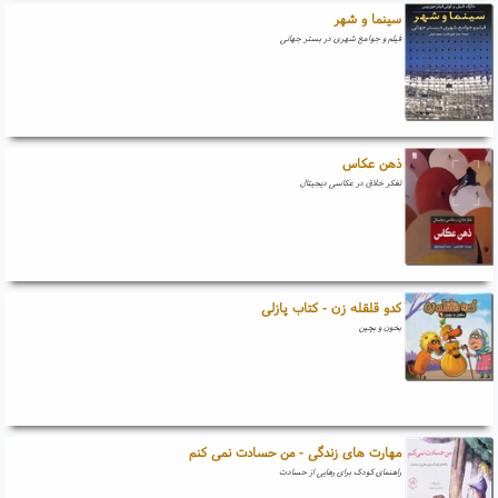
سینما و شهر
فیلم و جوامع شهری در بستر جهانی
ذهن عکاس
تفکر خلاق در عکاسی دیجیتال
کدو قلقله زن - کتاب پازلی
بخون و بچین
مهارت های زندگی - من حسادت نمی کنم
راهنمای کودک برای رهایی از حسادت