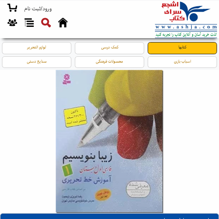
ورود/ثبت نام
کتابها
کمک درسی
لوازم التحریر
اسباب بازی
محصولات فرهنگی
صنایع دستی