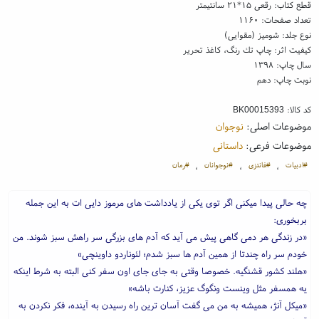
قطع کتاب: رقعی ۱۵*۲۱ سانتیمتر
تعداد صفحات: ۱۱۶۰
نوع جلد: شومیز (مقوایی)
کیفیت اثر: چاپ تك رنگ، کاغذ تحریر
سال چاپ: ۱۳۹۸
نوبت چاپ: دهم
کد کالا:
BK00015393
موضوعات اصلی:
نوجوان
موضوعات فرعی:
داستانی
#ادبیات
#فانتزی
#نوجوانان
#رمان
،
،
،
چه حالی پیدا میکنی اگر توی یکی از یادداشت های مرموز دایی ات به این جمله
بربخوری:
«در زندگی هر دمی گاهی پیش می آید که آدم های بزرگی سر راهش سبز شوند. من
خودم سر راه چندتا از همین آدم ها سبز شدم؛ لئوناردو داوینچی»
«هلند کشور قشنگیه. خصوصا وقتی به جای جای اون سفر کنی البته به شرط اینکه
یه همسفر مثل وینست ونگوگ عزیز، کنارت باشه»
«میکل آنژ، همیشه به من می گفت آسان ترین راه رسیدن به آینده، فکر نکردن به