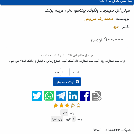
بچه محل نقاش ها ۷ جلدی
میکل آنژ، داوینچی، ونگوگ، پیکاسو، دالی، فریدا، پولاک
نویسنده:
محمد رضا مرزوقی
ناشر:
هوپا
۹۰۰,۰۰۰
تومان
در حال حاضر این کالا در انبار تمام شده است
برای ثبت سفارش روی کلید ثبت سفارش کالا کلیک کنید، اطلاع رسانی با ایمیل و پیامک انجام می شود
تعداد:
جلد
ثبت سفارش
رای:
۳.۰۰
توسط
۲
کاربر -
رای دهید
شابک:
۹۷۸۶۰۰۸۶۵۵۳۴۳