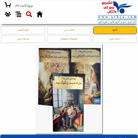
ورود/ثبت نام
کتابها
کمک درسی
لوازم التحریر
اسباب بازی
محصولات فرهنگی
صنایع دستی