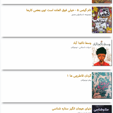
تام گیتس ۵ - خیلی فوق العاده است توی بعضی کارها
مجموعه داستانهای مصور
وسط ناکجا آباد
ادبیات داستانی - نوجوانان
گردان قاطرچی ها ۱
رمان نوجوانان
دنیای هیجان انگیز ستاره شناسی
دانشنامه نوجوانان