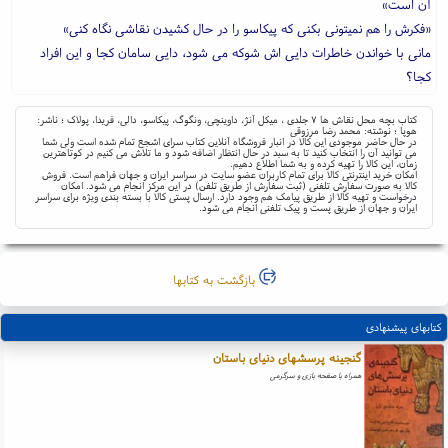
آن است»
«فکرش را هم نمیتونی بکنی که پیکاسو را در حال کشیدن نقاشی نگاه کنی»
مانی با خواندن خاطرات دایی اش شوکه می شود، دایی سامان کجا و این افراد
کجا؟
کتاب بچه محل نقاش ها ۷ جلدی ، میکل آنژ، داوینچی، ونگوگ، پیکاسو، دالی، فریدا، پولاک ؛ ناشر:
هوپا ؛ نوشته: محمد رضا مرزوقی
در حال حاضر موجودی این کالا در انبار فروشگاه آنلاین کتاب سرای اشجع تمام شده است ولی شما
می توانید آن را انتخاب کنید تا به سبد در حال انتظار اضافه شود و ما تلاش می کنیم در کوتاهترین
زمان، این کالا را تهیه کرده و به شما اطلاع دهیم.
امکان خرید اینترنتی کالا برای تمام کاربران عضو سایت در سراسر ایران و جهان فراهم است. فروش
کالا به صورت سفارش تلفنی (ثبت سفارش از طریق تلفن) در این مرکز انجام می شود. امکان
درخواست و تهیه کالا از طریق پیامک هم وجود دارد. ارسال پستی کالا با بسته بندی ویژه برای سراسر
ایران و جهان از طریق پست و پیک تلفنی انجام می شود.
بازگشت به کتابها
کتابهای پیشنهادی
گنجینه پرسشهای دنیای باستان
همراه با صفحه بازی و سرگرمی