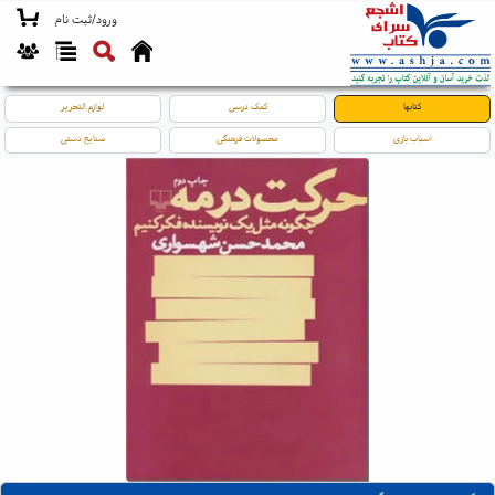
ورود/ثبت نام
کتابها
کمک درسی
لوازم التحریر
اسباب بازی
محصولات فرهنگی
صنایع دستی