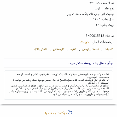
تعداد صفحات: ۷۲۱
نوع جلد: زرکوب
کیفیت اثر: چاپ تك رنگ، کاغذ تحریر
سال چاپ: ۱۴۰۴
نوبت چاپ: ۱۴
کد کالا:
BK00015318
موضوعات اصلی:
ادبیات
#ادبیات
#داستان_نویسی
#فنون
#نویسندگی
#تفکر_خلاق
،
،
،
،
چگونه مثل یک نویسنده فکر کنیم...
کتاب حرکت در مه - نویسندگی ، چگونه مانند یک نویسنده فکر کنیم ؛ ناشر: چشمه ؛ نوشته:
محمدحسن شهسواری
این کالا در انبار فروشگاه آنلاین کتاب سرای اشجع در حال حاضر موجود است و شما می توانید با
اطمینان آن را بخرید.
امکان خرید اینترنتی کالا برای تمام کاربران عضو سایت در سراسر ایران و جهان فراهم است. فروش
کالا به صورت سفارش تلفنی (ثبت سفارش از طریق تلفن) در این مرکز انجام می شود. امکان
درخواست و تهیه کالا از طریق پیامک هم وجود دارد. ارسال پستی کالا با بسته بندی ویژه برای سراسر
ایران و جهان از طریق پست و پیک تلفنی انجام می شود.
بازگشت به کتابها