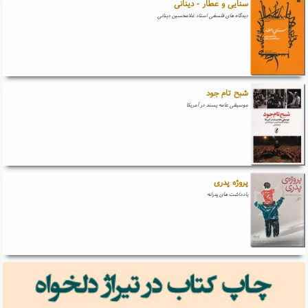
سنایی و عطار - دینانی
دیدگاه های فلسفی استاد غلامحسین دینانی
شبح تام جود
موسیقی عامه پسند در آمریکا
پروژه پدری
یادداشت های پدرانه