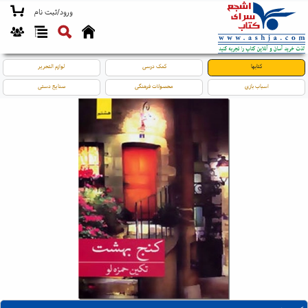
ورود/ثبت نام
کتابها
کمک درسی
لوازم التحریر
اسباب بازی
محصولات فرهنگی
صنایع دستی