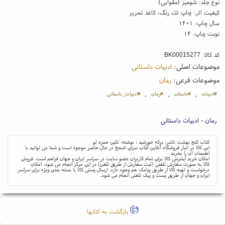
نوع جلد: شومیز (مقوایی)
کیفیت اثر: چاپ تك رنگ، کاغذ تحریر
سال چاپ: ۱۴۰۱
نوبت چاپ: ۱۴
کد کالا:
BK00015277
موضوعات اصلی:
ادبیات داستانی
موضوعات فرعی:
رمان
#ادبیات
#داستان
#رمان
#ادبیات_داستانی
،
،
،
رمان - ادبیات داستانی
کتاب کنج بهشت ناشر: برکه خورشید ؛ نوشته: تکین حمزه لو
این کالا در انبار فروشگاه آنلاین کتاب سرای اشجع در حال حاضر موجود است و شما می توانید با
اطمینان آن را بخرید.
امکان خرید اینترنتی کالا برای تمام کاربران عضو سایت در سراسر ایران و جهان فراهم است. فروش
کالا به صورت سفارش تلفنی (ثبت سفارش از طریق تلفن) در این مرکز انجام می شود. امکان
درخواست و تهیه کالا از طریق پیامک هم وجود دارد. ارسال پستی کالا با بسته بندی ویژه برای سراسر
ایران و جهان از طریق پست و پیک تلفنی انجام می شود.
بازگشت به کتابها