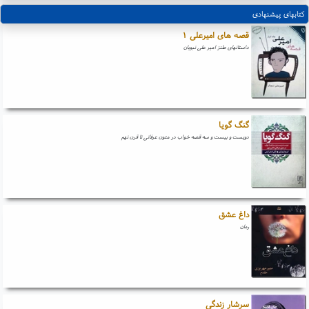
کتابهای پیشنهادی
قصه های امیرعلی ۱
داستانهای طنز امیر علی نبویان
گنگ گویا
دویست و بیست و سه قصه خواب در متون عرفانی تا قرن نهم
داغ عشق
رمان
سرشار زندگی