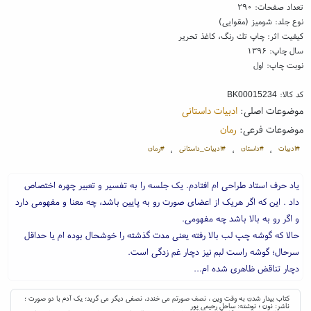
تعداد صفحات: ۲۹۰
نوع جلد: شومیز (مقوایی)
کیفیت اثر: چاپ تك رنگ، کاغذ تحریر
سال چاپ: ۱۳۹۶
نوبت چاپ: اول
کد کالا:
BK00015234
موضوعات اصلی:
ادبیات داستانی
موضوعات فرعی:
رمان
#ادبیات
#داستان
#ادبیات_داستانی
#رمان
،
،
،
یاد حرف استاد طراحی ام افتادم. یک جلسه را به تفسیر و تعبیر چهره اختصاص
داد . این که اگر هریک از اعضای صورت رو به پایین باشد، چه معنا و مفهومی دارد
و اگر رو به بالا باشد چه مفهومی.
حالا که گوشه چپ لب بالا رفته یعنی مدت گذشته را خوشحال بوده ام یا حداقل
سرحال؛ گوشه راست لبم نیز دچار غم زدگی است.
دچار تناقض ظاهری شده ام...
کتاب بیدار شدن به وقت وین ، نصف صورتم می خندد، نصفی دیگر می گرید؛ یک آدم با دو صورت ؛
ناشر: نون ؛ نوشته: ساحل رحیمی پور