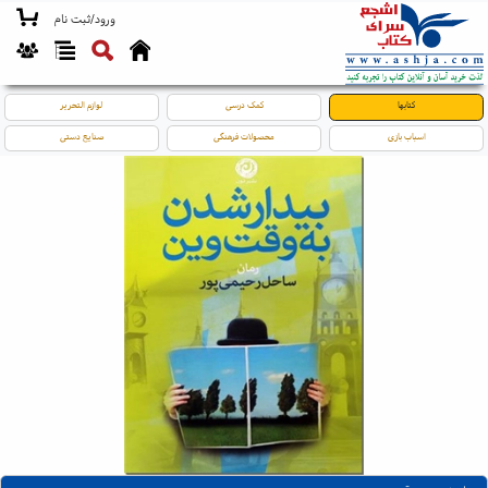
ورود/ثبت نام
کتابها
کمک درسی
لوازم التحریر
اسباب بازی
محصولات فرهنگی
صنایع دستی