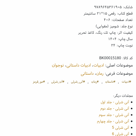
شابک:
۹۷۸۹۶۴۵۳۶۱۹۰۵
قطع کتاب: رقعی ۱۵*۲۱ سانتیمتر
تعداد صفحات: ۴۰۶
نوع جلد: شومیز (مقوایی)
کیفیت اثر: چاپ تك رنگ، کاغذ تحریر
سال چاپ: ۱۴۰۴
نوبت چاپ: ۲۴
کد کالا:
BK00015180
موضوعات اصلی:
ادبیات
،
ادبیات داستانی
،
نوجوان
موضوعات فرعی:
رمان
،
داستانی
#ادبیات
#داستان
#رمان
#آنی_شرلی
#آن_شرلی
#مو_قرمز
،
،
،
،
،
مجلدات دیگر:
●
آنی شرلی - جلد اول
●
آنی شرلی - جلد دوم
●
آنی شرلی - جلد سوم
●
آنی شرلی - جلد چهارم
●
آنی شرلی 5
●
آنی شرلی 6