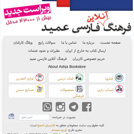
صفحه نخست
درباره ما
تماس با ما
سوالات رایج
وبلاگ کارکنان
ارسال کتاب به خارج از ایران
مقررات و حدود خدمات
حریم خصوصی کاربران
فرهنگ آنلاین فارسی عمید
About Ashja Bookstore
کمک درسی
لوازم التحریر
کتابها
اسباب بازی
محصولات
صنایع دستی
فرهنگی
عضویت در خبرنامه:
کلیه حقوق وب سایت محفوظ و متعلق به
کتابسرای اشجع
است
؛
مجری طرح:
اورین سیستم