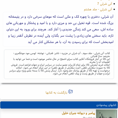
●
آنی شرلی 7
●
آنی شرلی - جلد هشتم
آن شرلی، دختری با چهره کک و مکی است که موهای سرخی دارد و در یتیمخانه
بزرگ شده است. قوه تخیل بی حد و مرزی دارد و با امید و پشتکار و مهربانی های
ساده اش، سعی می کند زندگی جدیدی را آغاز کند. هرچند برای ورود به این دنیای
تازه، باید سختی های زیادی را پشت سر بگذارد ولی آینده در نظرش آنقدر زیبا و
امیدبخش است که برای رسیدن به آن، با هر مشکلی کنار می آید
کتاب آنی شرلی - جلد سوم ، آن شرلی در جزیره ؛ ناشر: قدیانی ؛ نوشته: لوسی.مود مونتگمری ؛
مترجم: سارا قدیانی
این کالا در انبار فروشگاه آنلاین کتاب سرای اشجع در حال حاضر موجود است و شما می توانید با
اطمینان آن را بخرید.
امکان خرید اینترنتی کالا برای تمام کاربران عضو سایت در سراسر ایران و جهان فراهم است. فروش
کالا به صورت سفارش تلفنی (ثبت سفارش از طریق تلفن) در این مرکز انجام می شود. امکان
درخواست و تهیه کالا از طریق پیامک هم وجود دارد. ارسال پستی کالا با بسته بندی ویژه برای سراسر
ایران و جهان از طریق پست و پیک تلفنی انجام می شود.
بازگشت به کتابها
کتابهای پیشنهادی
پیامبر و دیوانه جبران خلیل
داستانهای عرفانی