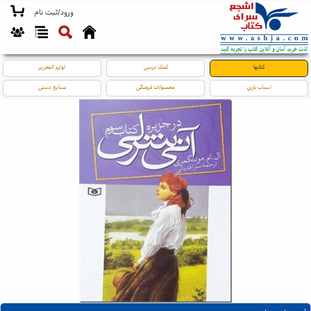
ورود/ثبت نام
کتابها
کمک درسی
لوازم التحریر
اسباب بازی
محصولات فرهنگی
صنایع دستی