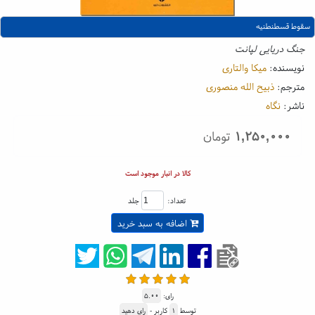
سقوط قسطنطنیه
جنگ دریایی لپانت
نویسنده:
میکا والتاری
مترجم:
ذبیح الله منصوری
ناشر:
نگاه
۱,۲۵۰,۰۰۰
تومان
کالا در انبار موجود است
تعداد:
جلد
اضافه به سبد خرید
رای:
۵.۰۰
توسط
۱
کاربر -
رای دهید