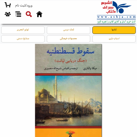
ورود/ثبت نام
کتابها
کمک درسی
لوازم التحریر
اسباب بازی
محصولات فرهنگی
صنایع دستی