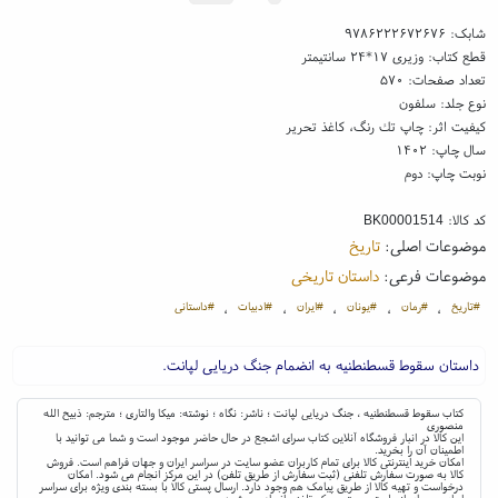
شابک:
۹۷۸۶۲۲۲۶۷۲۶۷۶
قطع کتاب: وزیری ۱۷*۲۴ سانتیمتر
تعداد صفحات: ۵۷۰
نوع جلد: سلفون
کیفیت اثر: چاپ تك رنگ، کاغذ تحریر
سال چاپ: ۱۴۰۲
نوبت چاپ: دوم
کد کالا:
BK00001514
موضوعات اصلی:
تاریخ
موضوعات فرعی:
داستان تاریخی
#تاریخ
#رمان
#یونان
#ایران
#ادبیات
#داستانی
،
،
،
،
،
داستان سقوط قسطنطنیه به انضمام جنگ دریایی لپانت.
کتاب سقوط قسطنطنیه ، جنگ دریایی لپانت ؛ ناشر: نگاه ؛ نوشته: میکا والتاری ؛ مترجم: ذبیح الله
منصوری
این کالا در انبار فروشگاه آنلاین کتاب سرای اشجع در حال حاضر موجود است و شما می توانید با
اطمینان آن را بخرید.
امکان خرید اینترنتی کالا برای تمام کاربران عضو سایت در سراسر ایران و جهان فراهم است. فروش
کالا به صورت سفارش تلفنی (ثبت سفارش از طریق تلفن) در این مرکز انجام می شود. امکان
درخواست و تهیه کالا از طریق پیامک هم وجود دارد. ارسال پستی کالا با بسته بندی ویژه برای سراسر