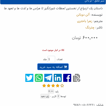
سیر عشق - دو باتن
داستان یک ازدواج از نخستین لحظات شورانگیز تا هراس ها و لذت ها و تعهد ها
نویسنده:
آلن دوباتن
مترجم:
زهرا باختری
ناشر:
چترنگ
۶۰۰,۰۰۰
تومان
کالا در انبار موجود است
تعداد:
جلد
اضافه به سبد خرید
رای:
۴.۰۰
توسط
۲
کاربر -
رای دهید
شابک:
۹۷۸۶۰۰۸۰۶۶۳۶۱