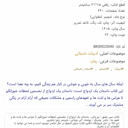
قطع کتاب: رقعی ۱۵*۲۱ سانتیمتر
تعداد صفحات: ۲۴۰
نوع جلد: شومیز (مقوایی)
کیفیت اثر: چاپ تك رنگ، کاغذ تحریر
سال چاپ: ۱۴۰۵
نوبت چاپ: ۶۲
کد کالا:
BK00015040
موضوعات اصلی:
ادبیات داستانی
موضوعات فرعی:
رمان
#ادبیات
#داستان
#ادبیات_داستانی
،
،
اینکه سال های سال به خوبی و خوشی در کنار هم زندگی کنیم، به چه معنا است؟
این کتاب داستان یک ازدواج است؛ داستان یک ازدواج از نخستین لحظات شورانگیز
تا هراس ها و لذت ها و تعهدهای راستین و مشکلات عمیقی که آرام آرام در زنگی
مشترک سر بر می آورند...
کتاب سیر عشق - دو باتن ، داستان یک ازدواج از نخستین لحظات شورانگیز تا هراس ها و لذت ها و
تعهد ها ؛ ناشر: چترنگ ؛ نوشته: آلن دوباتن ؛ مترجم: زهرا باختری
این کالا در انبار فروشگاه آنلاین کتاب سرای اشجع در حال حاضر موجود است و شما می توانید با
اطمینان آن را بخرید.