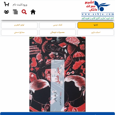
ورود/ثبت نام
کتابها
کمک درسی
لوازم التحریر
اسباب بازی
محصولات فرهنگی
صنایع دستی