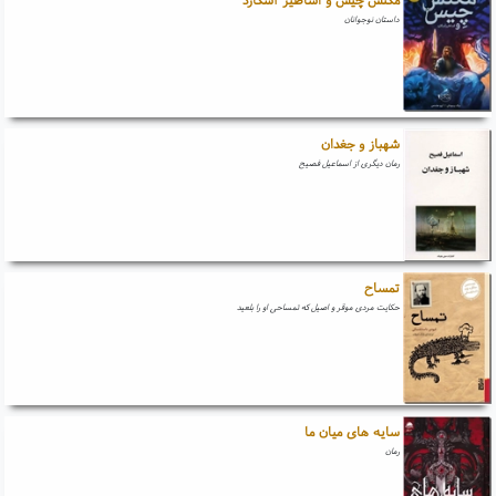
داستان نوجوانان
شهباز و جغدان
رمان دیگری از اسماعیل فصیح
تمساح
حکایت مردی موقر و اصیل که تمساحی او را بلعید
سایه های میان ما
رمان