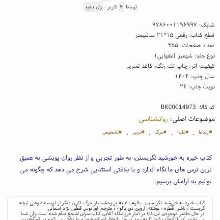
توسط
۴
کاربر -
رای دهید
شابک:
۹۷۸۶۰۰۱۱۹۶۹۹۷
قطع کتاب: رقعی ۱۵*۲۱ سانتیمتر
تعداد صفحات: ۲۵۵
نوع جلد: شومیز (مقوایی)
کیفیت اثر: چاپ تك رنگ، کاغذ تحریر
سال چاپ: ۱۴۰۴
نوبت چاپ: ۲۶
کد کالا:
BK00014973
موضوعات اصلی:
روانشناسی
#ارتباط
#غلبه
#مرگ
#ترس
#تشخیص
،
،
،
،
کتاب خیره به خورشید نگریستن، به طور تجربی و از نظر روان پویشی به عمیق
ترین ترس های ما نگاه اندازد و با بلاغتی استثنایی شرح می دهد که چگونه می
توانیم به آرامش برسیم.
کتاب خیره به خورشید نگریستن - یالوم ، غلبه بر وحشت از مرگ، اثری دیگر از نویسنده وقتی نیچه
گریست ؛ ناشر: قطره ؛ نوشته: اروین دی یالوم ؛ مترجم: اورانوس قطبی نژاد آسمانی
در حال حاضر موجودی این کالا در انبار فروشگاه آنلاین کتاب سرای اشجع تمام شده است ولی شما
می توانید آن را انتخاب کنید تا به سبد در حال انتظار اضافه شود و ما تلاش می کنیم در کوتاهترین