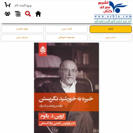
ورود/ثبت نام
کتابها
کمک درسی
لوازم التحریر
اسباب بازی
محصولات فرهنگی
صنایع دستی