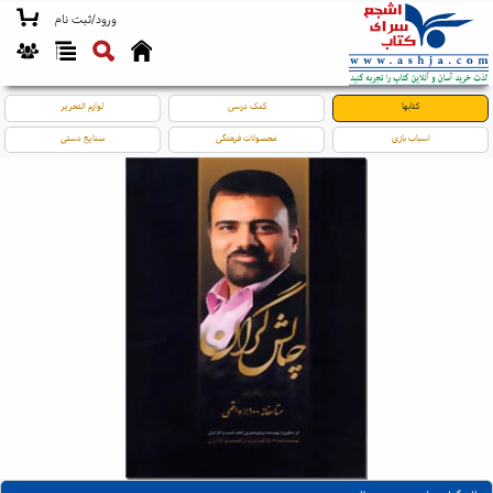
ورود/ثبت نام
کتابها
کمک درسی
لوازم التحریر
اسباب بازی
محصولات فرهنگی
صنایع دستی