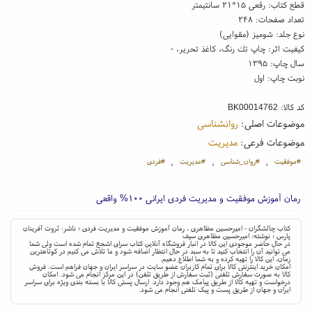
قطع کتاب: رقعی ۱۵*۲۱ سانتیمتر
تعداد صفحات: ۲۴۸
نوع جلد: شومیز (مقوایی)
کیفیت اثر: چاپ تك رنگ، کاغذ تحریر، -
سال چاپ: ۱۳۹۵
نوبت چاپ: اول
کد کالا:
BK00014762
موضوعات اصلی:
روانشناسی
موضوعات فرعی:
مدیریت
#موفقیت
#روان_شناسی
#مدیریت
#فردی
،
،
،
رمان آموزش موفقیت و مدیریت فردی ایرانی ۱۰۰% واقعی
کتاب چالشگران - امیرحسین مظاهری ، رمان آموزش موفقیت و مدیریت فردی ؛ ناشر: ثروت آفرینان
پارس ؛ نوشته: امیرحسین مظاهری سیف
در حال حاضر موجودی این کالا در انبار فروشگاه آنلاین کتاب سرای اشجع تمام شده است ولی شما
می توانید آن را انتخاب کنید تا به سبد در حال انتظار اضافه شود و ما تلاش می کنیم در کوتاهترین
زمان، این کالا را تهیه کرده و به شما اطلاع دهیم.
امکان خرید اینترنتی کالا برای تمام کاربران عضو سایت در سراسر ایران و جهان فراهم است. فروش
کالا به صورت سفارش تلفنی (ثبت سفارش از طریق تلفن) در این مرکز انجام می شود. امکان
درخواست و تهیه کالا از طریق پیامک هم وجود دارد. ارسال پستی کالا با بسته بندی ویژه برای سراسر
ایران و جهان از طریق پست و پیک تلفنی انجام می شود.