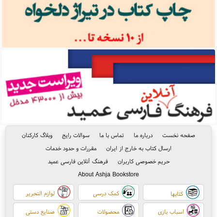
صفحه نخست
درباره ما
تماس با ما
سوالات رایج
وبلاگ کارکنان
ارسال کتاب به خارج از ایران
مقررات و حدود خدمات
حریم خصوصی کاربران
فرهنگ آنلاین فارسی عمید
About Ashja Bookstore
کمک درسی
لوازم التحریر
کتابها
اسباب بازی
محصولات
صنایع دستی