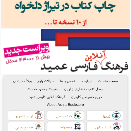
صفحه نخست
درباره ما
تماس با ما
سوالات رایج
وبلاگ کارکنان
ارسال کتاب به خارج از ایران
مقررات و حدود خدمات
حریم خصوصی کاربران
فرهنگ آنلاین فارسی عمید
About Ashja Bookstore
کمک درسی
لوازم التحریر
کتابها
اسباب بازی
محصولات
صنایع دستی