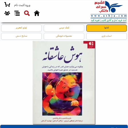
ورود/ثبت نام
کتابها
کمک درسی
لوازم التحریر
اسباب بازی
محصولات فرهنگی
صنایع دستی