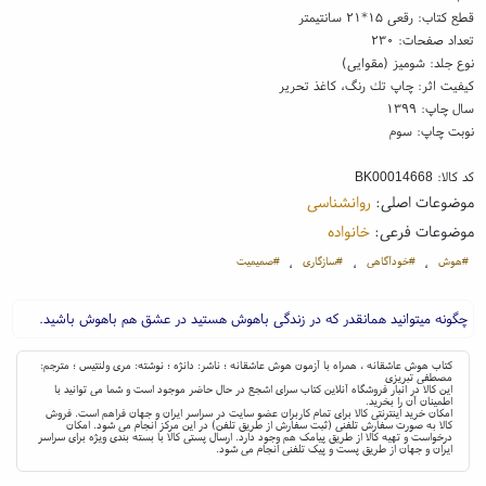
قطع کتاب: رقعی ۱۵*۲۱ سانتیمتر
تعداد صفحات: ۲۳۰
نوع جلد: شومیز (مقوایی)
کیفیت اثر: چاپ تك رنگ، کاغذ تحریر
سال چاپ: ۱۳۹۹
نوبت چاپ: سوم
کد کالا:
BK00014668
موضوعات اصلی:
روانشناسی
موضوعات فرعی:
خانواده
#هوش
#خودآگاهی
#سازگاری
#صمیمیت
،
،
،
چگونه میتوانید همانقدر که در زندگی باهوش هستید در عشق هم باهوش باشید.
کتاب هوش عاشقانه ، همراه با آزمون هوش عاشقانه ؛ ناشر: دانژه ؛ نوشته: مری ولنتیس ؛ مترجم:
مصطفی تبریزی
این کالا در انبار فروشگاه آنلاین کتاب سرای اشجع در حال حاضر موجود است و شما می توانید با
اطمینان آن را بخرید.
امکان خرید اینترنتی کالا برای تمام کاربران عضو سایت در سراسر ایران و جهان فراهم است. فروش
کالا به صورت سفارش تلفنی (ثبت سفارش از طریق تلفن) در این مرکز انجام می شود. امکان
درخواست و تهیه کالا از طریق پیامک هم وجود دارد. ارسال پستی کالا با بسته بندی ویژه برای سراسر
ایران و جهان از طریق پست و پیک تلفنی انجام می شود.