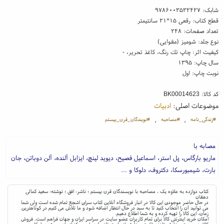
شابک:
۹۷۸۶۰۰۳۵۳۲۴۲۷
قطع کتاب: رقعی ۱۵*۲۱ سانتیمتر
تعداد صفحات: ۲۴۸
نوع جلد: شومیز (مقوایی)
کیفیت اثر: چاپ تك رنگ، کاغذ تحریر، -
سال چاپ: ۱۳۹۵
نوبت چاپ: اول
کد کالا:
BK00014623
موضوعات اصلی:
ادبیات
#زندگی_نامه
#مصاحبه
#نویندگان_قرن_بیستم
،
،
مصابه با
ماریو بارگاس، پل استر، اسماعیل فصیح، دیوید لینچ، ایزابل آلنده، آلن دوباتن، جان
بارت، شیمبورسکا، دکتروف، دلوکا و ...
کتاب دوازده به علاوه یک ، مصاحبه با نویسندگان قرن بیستم ؛ ناشر: افق ؛ نوشته: سعید کمالی
دهقان
در حال حاضر موجودی این کالا در انبار فروشگاه آنلاین کتاب سرای اشجع تمام شده است ولی شما
می توانید آن را انتخاب کنید تا به سبد در حال انتظار اضافه شود و ما تلاش می کنیم در کوتاهترین
زمان، این کالا را تهیه کرده و به شما اطلاع دهیم.
امکان خرید اینترنتی کالا برای تمام کاربران عضو سایت در سراسر ایران و جهان فراهم است. فروش