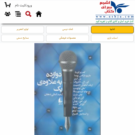
ورود/ثبت نام
کتابها
کمک درسی
لوازم التحریر
اسباب بازی
محصولات فرهنگی
صنایع دستی