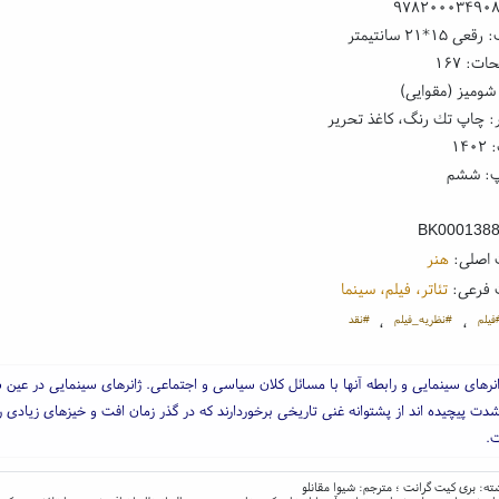
۹۷۸۲۰۰۰۳۴۹۰
۱*۲۱ سانتیمتر
ت: ۱۶۷
شومیز (مقوایی)
: چاپ تك رنگ، کاغذ تحریر
۱۴
پ: ششم
BK000138
 اصلی:
هنر
 فرعی:
تئاتر، فیلم، سینما
فیلم
#نظریه_فیلم
#نقد
،
،
انرهای سینمایی و رابطه آنها با مسائل کلان سیاسی و اجتماعی. ژانرهای سینمایی در عین
دت پیچیده اند از پشتوانه غنی تاریخی برخوردارند که در گذر زمان افت و خیزهای زیادی ر
.
ته: بری کیت گرانت ؛ مترجم: شیوا مقانلو