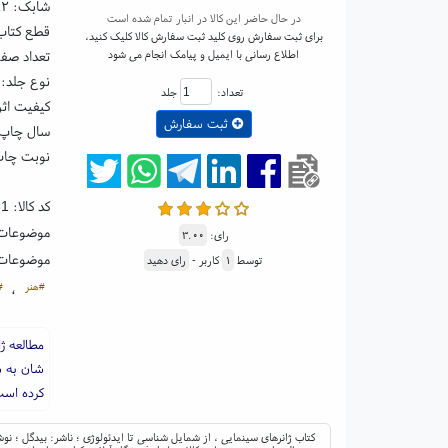
شابک:
۸۲
در حال حاضر این کالا در انبار تمام شده است
قطع کتاب: رقعی ۵
برای ثبت سفارش روی کلید ثبت سفارش کالا کلیک کنید،
اطلاع رسانی با ایمیل و پیامک انجام می شود
تعداد صفحا
نوع جلد: 
تعداد:
جلد
کیفیت اثر
ثبت سفارش
سال چاپ: ۰۲
نوبت چا
کد کالا:
81
موضوعات
رای:
۳.۰۰
موضوعات
توسط
۱
کاربر -
رای دهید
#هنر
#
،
مطالعه ژ
شان به ش
کرده است
کتاب ژانرهای سینمایی ، از شمایل شناسی تا ایدئولوژی ؛ ناشر: بیدگل ؛ نوش