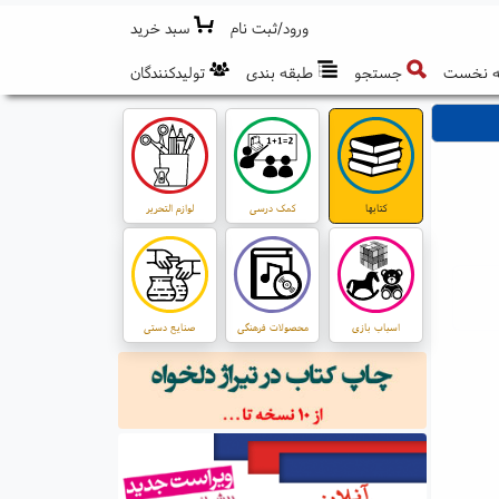
ورود/ثبت نام
سبد خرید
 نخست
جستجو
طبقه بندی
تولیدکنندگان
کتابها
کمک درسی
لوازم التحریر
اسباب بازی
محصولات فرهنگی
صنایع دستی