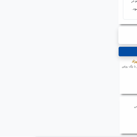
م در
ود.
زاد
 با رنگ روغن
قی