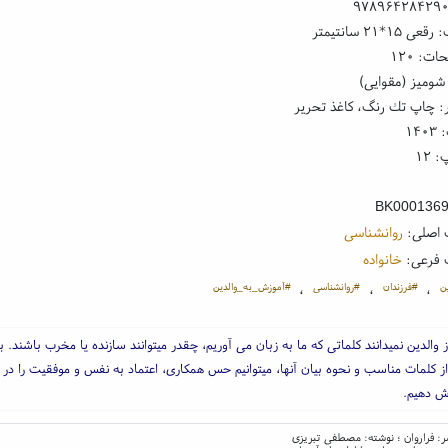
۹۷۸۹۶۴۲۸۴۲۹
۱*۲۱ سانتیمتر
ت: ۱۲۰
شومیز (مقوایی)
: چاپ تك رنگ، کاغذ تحریر
۱۴
 ۱۲
BK000136
 اصلی:
روانشناسی
 فرعی:
خانواده
ن
#فرزندان
#روانشناسی
#آموزش_به_والدین
،
،
،
 والدین نمیدانند کلماتی که ما به زبان می آوریم، چقدر میتوانند سازنده یا مخرب باشند. با
از کلمات مناسب و نحوه بیان آنها، میتوانیم حس همکاری، اعتماد به نفس و موفقیت را در
ش دهیم.
اشر: فراروان ؛ نوشته: مصطفی تبریزی