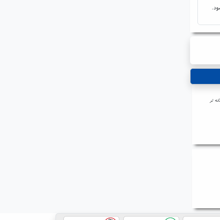
ود.
نه تر