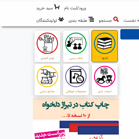
ورود/ثبت نام
سبد خرید
 نخست
جستجو
طبقه بندی
تولیدکنندگان
کتابها
کمک درسی
لوازم التحریر
اسباب بازی
محصولات فرهنگی
صنایع دستی