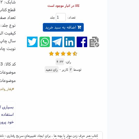
شابک:
۰۲
کالا در انبار موجود است
قطع کتاب: رقعی ۵
تعداد صفحا
تعداد:
جلد
نوع جلد: 
اضافه به سبد خرید
کیفیت اثر
سال چاپ: ۰۳
نوبت چاپ:
رای:
۴.۳۳
کد کالا:
93
توسط
۳
کاربر -
رای دهید
موضوعات
موضوعات
#رفتار_والدی
بسیاری از
استفاده 
خود پرور
کتاب هنر حرف زدن موثر با بچه ها ، برای ایجاد تغییرهای سریع رفتاری ؛ ن