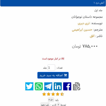
آتش دزد ۱
جلد اول
مجموعه داستان نوجوانان
نویسنده:
تری دیری
مترجم:
حسین ابراهیمی
ناشر:
افق
۷۸۵,۰۰۰
تومان
کالا در انبار موجود است
تعداد:
جلد
اضافه به سبد خرید
رای:
۴.۵۰
توسط
۲
کاربر -
رای دهید