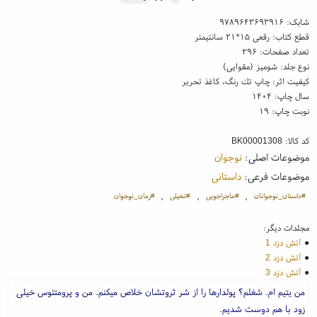
شابک:
۹۷۸۹۶۴۳۶۹۳۹۱۶
قطع کتاب: رقعی ۱۵*۲۱ سانتیمتر
تعداد صفحات: ۲۹۶
نوع جلد: شومیز (مقوایی)
کیفیت اثر: چاپ تك رنگ، کاغذ تحریر
سال چاپ: ۱۴۰۴
نوبت چاپ: ۱۹
کد کالا:
BK00001308
موضوعات اصلی:
نوجوان
موضوعات فرعی:
داستانی
#داستان_نوجوانان
#ماجراجویی
#تخیلی
#رمان_نوجوان
،
،
،
مجلدات دیگر:
●
آتش دزد 1
●
آتش دزد 2
●
آتش دزد 3
من یتیم ام. شغلم؟ پولدارها را از شر ثروتشان خلاص میکنم. من و پرومتئوس خیلی
زود با هم دوست شدیم.