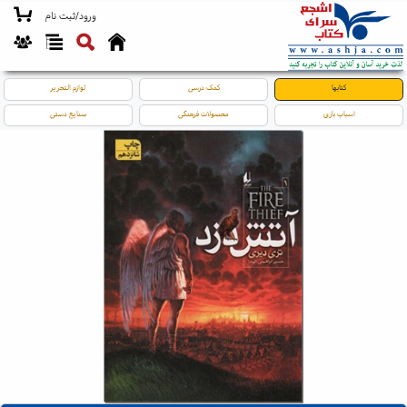
ورود/ثبت نام
کتابها
کمک درسی
لوازم التحریر
اسباب بازی
محصولات فرهنگی
صنایع دستی