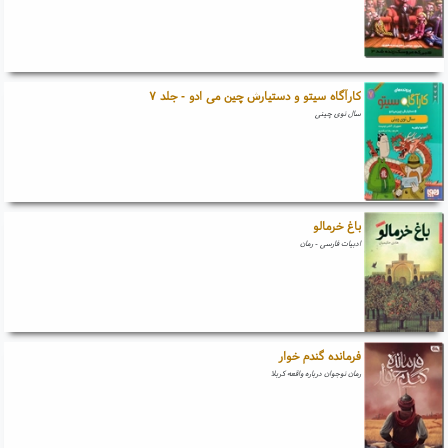
کارآگاه سیتو و دستیارش چین می ادو - جلد ۷
سال نوی چینی
باغ خرمالو
ادبیات فارسی - رمان
فرمانده گندم خوار
رمان نوجوان درباره واقعه کربلا