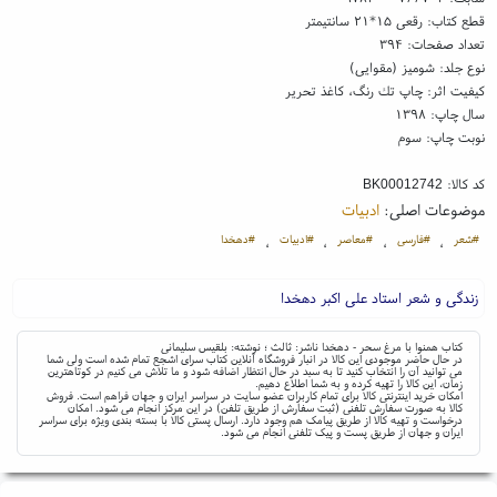
قطع کتاب: رقعی ۱۵*۲۱ سانتیمتر
تعداد صفحات: ۳۹۴
نوع جلد: شومیز (مقوایی)
کیفیت اثر: چاپ تك رنگ، کاغذ تحریر
سال چاپ: ۱۳۹۸
نوبت چاپ: سوم
کد کالا:
BK00012742
موضوعات اصلی:
ادبیات
#شعر
#فارسی
#معاصر
#ادبیات
#دهخدا
،
،
،
،
زندگی و شعر استاد علی اکبر دهخدا
کتاب همنوا با مرغ سحر - دهخدا ناشر: ثالث ؛ نوشته: بلقیس سلیمانی
در حال حاضر موجودی این کالا در انبار فروشگاه آنلاین کتاب سرای اشجع تمام شده است ولی شما
می توانید آن را انتخاب کنید تا به سبد در حال انتظار اضافه شود و ما تلاش می کنیم در کوتاهترین
زمان، این کالا را تهیه کرده و به شما اطلاع دهیم.
امکان خرید اینترنتی کالا برای تمام کاربران عضو سایت در سراسر ایران و جهان فراهم است. فروش
کالا به صورت سفارش تلفنی (ثبت سفارش از طریق تلفن) در این مرکز انجام می شود. امکان
درخواست و تهیه کالا از طریق پیامک هم وجود دارد. ارسال پستی کالا با بسته بندی ویژه برای سراسر
ایران و جهان از طریق پست و پیک تلفنی انجام می شود.