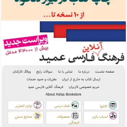
صفحه نخست
درباره ما
تماس با ما
سوالات رایج
وبلاگ کارکنان
ارسال کتاب به خارج از ایران
مقررات و حدود خدمات
حریم خصوصی کاربران
فرهنگ آنلاین فارسی عمید
About Ashja Bookstore
کمک درسی
لوازم التحریر
کتابها
اسباب بازی
محصولات
صنایع دستی
فرهنگی