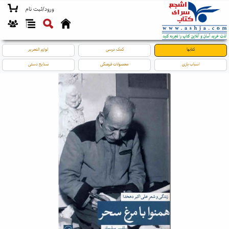
ورود/ثبت نام
کتابها
کمک درسی
لوازم التحریر
اسباب بازی
محصولات فرهنگی
صنایع دستی