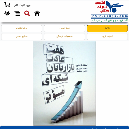
ورود/ثبت نام
کتابها
کمک درسی
لوازم التحریر
اسباب بازی
محصولات فرهنگی
صنایع دستی