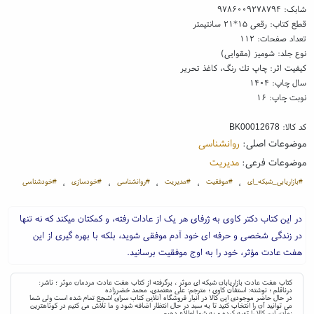
شابک:
۹۷۸۶۰۰۹۲۷۸۷۹۴
قطع کتاب: رقعی ۱۵*۲۱ سانتیمتر
تعداد صفحات: ۱۱۲
نوع جلد: شومیز (مقوایی)
کیفیت اثر: چاپ تك رنگ، کاغذ تحریر
سال چاپ: ۱۴۰۴
نوبت چاپ: ۱۶
کد کالا:
BK00012678
موضوعات اصلی:
روانشناسی
موضوعات فرعی:
مدیریت
#بازاریابی_شبکه_ای
#موفقیت
#مدیریت
#روانشناسی
#خودسازی
#خودشناسی
،
،
،
،
،
در این کتاب دکتر کاوی به ژرفای هر یک از عادات رفته، و کمکتان میکند که نه تنها
در زندگی شخصی و حرفه ای خود آدم موفقی شوید، بلکه با بهره گیری از این
هفت عادت مؤثر، خود را به اوج موفقیت برسانید.
کتاب هفت عادت بازاریابان شبکه ای موثر ، برگرفته از کتاب هفت عادت مردمان موثر ؛ ناشر:
درناقلم ؛ نوشته: استفان کاوی ؛ مترجم: علی معتمدی، محمد خضرزاده
در حال حاضر موجودی این کالا در انبار فروشگاه آنلاین کتاب سرای اشجع تمام شده است ولی شما
می توانید آن را انتخاب کنید تا به سبد در حال انتظار اضافه شود و ما تلاش می کنیم در کوتاهترین
زمان، این کالا را تهیه کرده و به شما اطلاع دهیم.