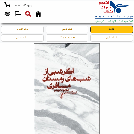
ورود/ثبت نام
کتابها
کمک درسی
لوازم التحریر
اسباب بازی
محصولات فرهنگی
صنایع دستی