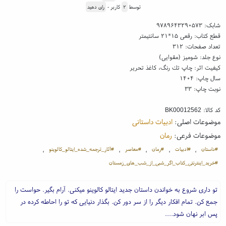
توسط
۲
کاربر -
رای دهید
شابک:
۹۷۸۹۶۴۳۲۹۰۵۷۳
قطع کتاب: رقعی ۱۵*۲۱ سانتیمتر
تعداد صفحات: ۳۱۲
نوع جلد: شومیز (مقوایی)
کیفیت اثر: چاپ تك رنگ، کاغذ تحریر
سال چاپ: ۱۴۰۴
نوبت چاپ: ۳۳
کد کالا:
BK00012562
موضوعات اصلی:
ادبیات داستانی
موضوعات فرعی:
رمان
#داستان
#ادبیات
#رمان
#معاصر
#آثار_ترجمه_شده_ایتالو_کالوینو
،
،
،
،
،
#خرید_اینترنتی_کتاب_اگر_شبی_از_شب_های_زمستان
تو داری شروع به خواندن داستان جدید ایتالو کالوینو میکنی. آرام بگیر. حواست را
جمع کن. تمام افکار دیگر را از سر دور کن. بگذار دنیایی که تو را احاطه کرده در
پس ابر نهان شود....