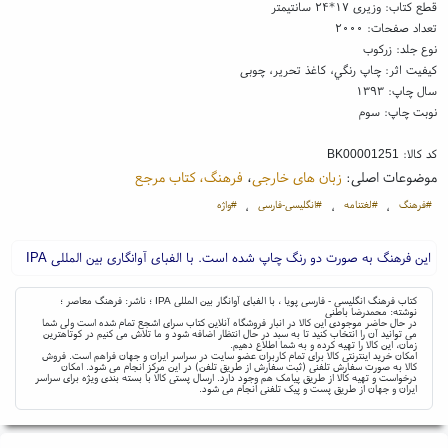
قطع کتاب: وزیری ۱۷*۲۴ سانتیمتر
تعداد صفحات: ۲۰۰۰
نوع جلد: زرکوب
کیفیت اثر: چاپ رنگي، کاغذ تحریر، چوبی
سال چاپ: ۱۳۹۳
نوبت چاپ: سوم
کد کالا:
BK00001251
موضوعات اصلی:
زبان های خارجی
،
فرهنگ، کتاب مرجع
#فرهنگ
#لغتنامه
#انگلیسی-فارسی
#واژه
،
،
،
این فرهنگ به صورت دو رنگ چاپ شده است. با الفبای آوانگاری بین المللی IPA
کتاب فرهنگ انگلیسی - فارسی پویا ، با الفبای آوانگار بین المللی IPA ؛ ناشر: فرهنگ معاصر ؛
نوشته: محمدرضا باطنی
در حال حاضر موجودی این کالا در انبار فروشگاه آنلاین کتاب سرای اشجع تمام شده است ولی شما
می توانید آن را انتخاب کنید تا به سبد در حال انتظار اضافه شود و ما تلاش می کنیم در کوتاهترین
زمان، این کالا را تهیه کرده و به شما اطلاع دهیم.
امکان خرید اینترنتی کالا برای تمام کاربران عضو سایت در سراسر ایران و جهان فراهم است. فروش
کالا به صورت سفارش تلفنی (ثبت سفارش از طریق تلفن) در این مرکز انجام می شود. امکان
درخواست و تهیه کالا از طریق پیامک هم وجود دارد. ارسال پستی کالا با بسته بندی ویژه برای سراسر
ایران و جهان از طریق پست و پیک تلفنی انجام می شود.