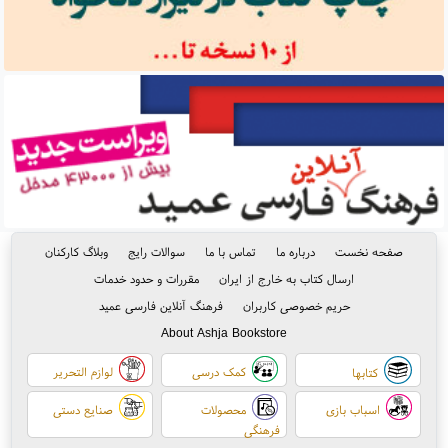
صفحه نخست
درباره ما
تماس با ما
سوالات رایج
وبلاگ کارکنان
ارسال کتاب به خارج از ایران
مقررات و حدود خدمات
حریم خصوصی کاربران
فرهنگ آنلاین فارسی عمید
About Ashja Bookstore
کمک درسی
لوازم التحریر
کتابها
اسباب بازی
محصولات
صنایع دستی
فرهنگی