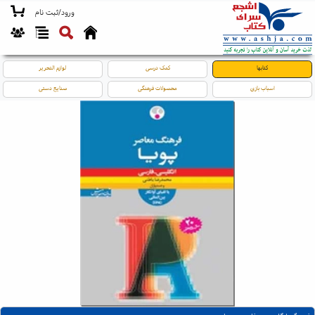
ورود/ثبت نام
کتابها
کمک درسی
لوازم التحریر
اسباب بازی
محصولات فرهنگی
صنایع دستی