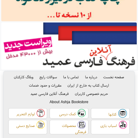
صفحه نخست
درباره ما
تماس با ما
سوالات رایج
وبلاگ کارکنان
ارسال کتاب به خارج از ایران
مقررات و حدود خدمات
حریم خصوصی کاربران
فرهنگ آنلاین فارسی عمید
About Ashja Bookstore
کمک درسی
لوازم التحریر
کتابها
اسباب بازی
محصولات
صنایع دستی
فرهنگی