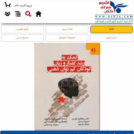
ورود/ثبت نام
کتابها
کمک درسی
لوازم التحریر
اسباب بازی
محصولات فرهنگی
صنایع دستی