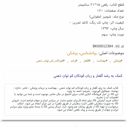
قطع کتاب: رقعی ۱۵*۲۱ سانتیمتر
تعداد صفحات: ۱۶۰
نوع جلد: شومیز (مقوایی)
کیفیت اثر: چاپ تك رنگ، کاغذ تحریر، -
سال چاپ: ۱۳۹۲
نوبت چاپ: سوم
کد کالا:
BK00012384
موضوعات اصلی:
روانشناسی
،
پزشکی
#پزشکی
#بهداشت
#گفتار
#زبان
#کودکان_کم_توان_ذهنی
،
،
،
،
کمک به رشد گفتار و زبان کودکان کم توان ذهنی
کتاب کمک به رشد گفتار و زبان کودکان کم توان ذهنی ، بهداشت و درمان پزشکی ؛ ناشر: دانژه ؛
نوشته: میخائیل گوردون ؛ مترجم: احمد به پژوه
این کالا در انبار فروشگاه آنلاین کتاب سرای اشجع در حال حاضر موجود است و شما می توانید با
اطمینان آن را بخرید.
امکان خرید اینترنتی کالا برای تمام کاربران عضو سایت در سراسر ایران و جهان فراهم است. فروش
کالا به صورت سفارش تلفنی (ثبت سفارش از طریق تلفن) در این مرکز انجام می شود. امکان
درخواست و تهیه کالا از طریق پیامک هم وجود دارد. ارسال پستی کالا با بسته بندی ویژه برای سراسر
ایران و جهان از طریق پست و پیک تلفنی انجام می شود.