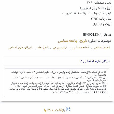
تعداد صفحات: ۲۰۸
نوع جلد: شومیز (مقوایی)
کیفیت اثر: چاپ تك رنگ، کاغذ تحریر، -
سال چاپ: ۱۳۹۳
نوبت چاپ: اول
کد کالا:
BK00012344
موضوعات اصلی:
تاریخ
،
جامعه شناسی
#علوم_اجتماعی
#جامعه_شناسی
#رادیو_پژوهی
#لازارسفلد
#بزرگان_علوم_اجتماعی
،
،
،
،
بزرگان علوم اجتماعی ۳
کتاب پل فلیکس لازارسفلد - بنیانگذار رادیو پژوهی ، بزرگان علوم اجتماعی ۳ ؛ ناشر: دانژه ؛ نوشته:
غلامرضا آذری
این کالا در انبار فروشگاه آنلاین کتاب سرای اشجع در حال حاضر موجود است و شما می توانید با
اطمینان آن را بخرید.
امکان خرید اینترنتی کالا برای تمام کاربران عضو سایت در سراسر ایران و جهان فراهم است. فروش
کالا به صورت سفارش تلفنی (ثبت سفارش از طریق تلفن) در این مرکز انجام می شود. امکان
درخواست و تهیه کالا از طریق پیامک هم وجود دارد. ارسال پستی کالا با بسته بندی ویژه برای سراسر
ایران و جهان از طریق پست و پیک تلفنی انجام می شود.
بازگشت به کتابها