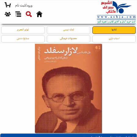
ورود/ثبت نام
کتابها
کمک درسی
لوازم التحریر
اسباب بازی
محصولات فرهنگی
صنایع دستی