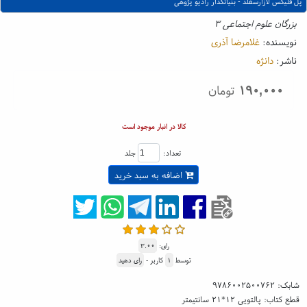
پل فلیکس لازارسفلد - بنیانگذار رادیو پژوهی
بزرگان علوم اجتماعی ۳
نویسنده:
غلامرضا آذری
ناشر:
دانژه
۱۹۰,۰۰۰
تومان
کالا در انبار موجود است
تعداد:
جلد
اضافه به سبد خرید
رای:
۳.۰۰
توسط
۱
کاربر -
رای دهید
شابک:
۹۷۸۶۰۰۲۵۰۰۷۶۲
قطع کتاب: پالتویی ۱۲*۲۱ سانتیمتر