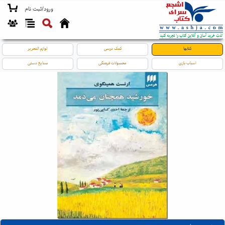
ورود/ثبت نام
کتابها
کمک درسی
لوازم التحریر
اسباب بازی
محصولات فرهنگی
صنایع دستی