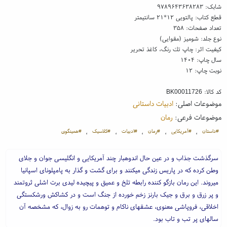
شابک:
۹۷۸۹۶۴۳۶۳۸۲۸۳
قطع کتاب: پالتویی ۱۲*۲۱ سانتیمتر
تعداد صفحات: ۳۵۸
نوع جلد: شومیز (مقوایی)
کیفیت اثر: چاپ تك رنگ، کاغذ تحریر
سال چاپ: ۱۴۰۴
نوبت چاپ: ۱۲
کد کالا:
BK00011726
موضوعات اصلی:
ادبیات داستانی
موضوعات فرعی:
رمان
#داستان
#آمریکایی
#رمان
#ادبیات
#کلاسیک
#همینگوی
،
،
،
،
،
سرگذشت جذاب و در عین حال اندوهبار چند آمریکایی و انگلیسی جوان و جلای
وطن کرده که در پاریس زندگی میکنند و برای گشت و گذار به پامپلونای اسپانیا
میروند. این رمان بازگو کننده رابطه تلخ و عمیق و پیچیده لیدی برت اشلی ثروتمند
و پر زرق و برق و جیک بارنز زخم خورده از جنگ است و در کشاکش ورشکستگی
اخلاقی، فروپاشی معنوی، عشقهای ناکام و توهمات رو به زوال، که مشخصه آن
سالهای پر تب و تاب بود.