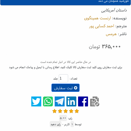
خورشید همچنان می دمد
داستان آمریکایی
نویسنده:
ارنست همینگوی
مترجم:
احمد کسایی پور
ناشر:
هرمس
۳۶۵,۰۰۰
تومان
در حال حاضر این کالا در انبار تمام شده است
برای ثبت سفارش روی کلید ثبت سفارش کالا کلیک کنید، اطلاع رسانی با ایمیل و پیامک انجام می شود
تعداد:
جلد
ثبت سفارش
رای:
۵.۰۰
توسط
۱
کاربر -
رای دهید