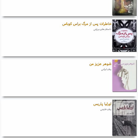
خاطرات پس از مرگ براس کوباس
داستان های برزیلی
شوهر عزیز من
رمان ایرانی
اورلیا پاریس
رمان خارجی