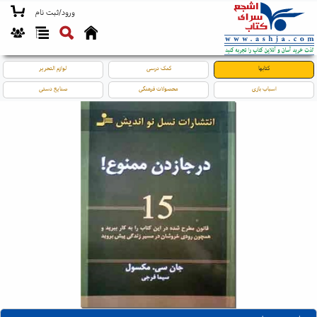
ورود/ثبت نام
کتابها
کمک درسی
لوازم التحریر
اسباب بازی
محصولات فرهنگی
صنایع دستی