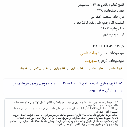
قطع کتاب: رقعی ۱۵*۲۱ سانتیمتر
تعداد صفحات: ۴۴۸
نوع جلد: شومیز (مقوایی)
کیفیت اثر: چاپ تك رنگ، کاغذ تحریر
سال چاپ: ۱۴۰۳
نوبت چاپ: نهم
کد کالا:
BK00011645
موضوعات اصلی:
روانشناسی
موضوعات فرعی:
مدیریت
#روانشناسی
#خودشناسی
#خودسازی
#خودیاری
#عزت_نفس
#موفقیت
،
،
،
،
،
۱۵ قانون مطرح شده در این کتاب را به کار ببرید و همچون رودی خروشان در
مسیر زندگی پیش بروید.
کتاب درجا زدن ممنوع! ، ۱۵ قانون برای پیشرفت در زندگی ؛ ناشر: نسل نواندیش ؛ نوشته: جان
ماکسول ؛ مترجم: سیما فرجی
این کالا در انبار فروشگاه آنلاین کتاب سرای اشجع در حال حاضر موجود است و شما می توانید با
اطمینان آن را بخرید.
امکان خرید اینترنتی کالا برای تمام کاربران عضو سایت در سراسر ایران و جهان فراهم است. فروش
کالا به صورت سفارش تلفنی (ثبت سفارش از طریق تلفن) در این مرکز انجام می شود. امکان
درخواست و تهیه کالا از طریق پیامک هم وجود دارد. ارسال پستی کالا با بسته بندی ویژه برای سراسر
ایران و جهان از طریق پست و پیک تلفنی انجام می شود.