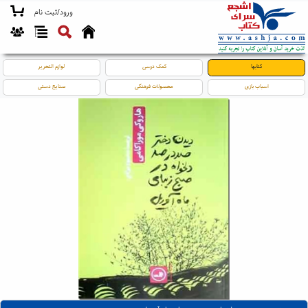
ورود/ثبت نام
کتابها
کمک درسی
لوازم التحریر
اسباب بازی
محصولات فرهنگی
صنایع دستی