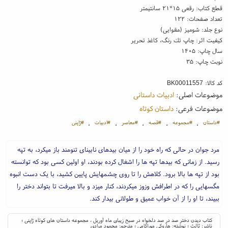
قطع کتاب: رقعی ۱۵*۲۱ سانتیمتر
تعداد صفحات: ۱۲۲
نوع جلد: شومیز (مقوایی)
کیفیت اثر: چاپ تك رنگ، کاغذ تحریر
سال چاپ: ۱۴۰۵
نوبت چاپ: ۳۵
کد کالا:
BK00011557
موضوعات اصلی:
ادبیات داستانی
موضوعات فرعی:
داستان کوتاه
#داستان
#مجموعه
#قصه
#معاصر
#ادبیات
#ژاپنی
،
،
،
،
،
مرد جوان در حالی که راه خود را از میان بیدهای نابینای تنومند باز میکرد، به تپه
رسید. از زمانی که بیدها تپه ها را اشغال کرده بودند، او اولین کسی بود که توانسته
بود از تپه ها بالا برود. کلاهش را تا روی چشمهایش پایین کشید، با یک دست انبوه
مگسهایی را که در اطرافش وزوز میکردند، کنار میزد و بالا میرفت تا بتواند دختر را
ببیند، تا او را از آن خواب عمیق و طولانی بیدار کند.
کتاب دیدن دختر صد در صد دلخواه در صبح زیبای ماه آوریل ، مجموعه داستان های کوتاه ژاپنی ؛
ناشر: ثالث ؛ نوشته: هاروکی موراکامی ؛ مترجم: محمود مرادی