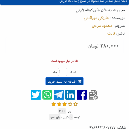
دیدن دختر صد در صد دلخواه در صبح زیبای ماه آوریل
مجموعه داستان های کوتاه ژاپنی
نویسنده:
هاروکی موراکامی
مترجم:
محمود مرادی
ناشر:
ثالث
۲۸۰,۰۰۰
تومان
کالا در انبار موجود است
تعداد:
جلد
اضافه به سبد خرید
رای:
۳.۰۰
توسط
۱
کاربر -
رای دهید
شابک:
۹۷۸۹۶۴۳۸۰۷۱۷۷