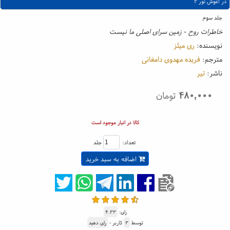
در آغوش نور ۳
جلد سوم
خاطرات روح - زمین سرای اصلی ما نیست
نویسنده:
ری میلز
مترجم:
فریده مهدوی دامغانی
ناشر:
تیر
۴۸۰,۰۰۰
تومان
کالا در انبار موجود است
تعداد:
جلد
اضافه به سبد خرید
رای:
۴.۳۳
توسط
۳
کاربر -
رای دهید