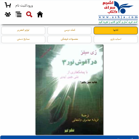
ورود/ثبت نام
کتابها
کمک درسی
لوازم التحریر
اسباب بازی
محصولات فرهنگی
صنایع دستی