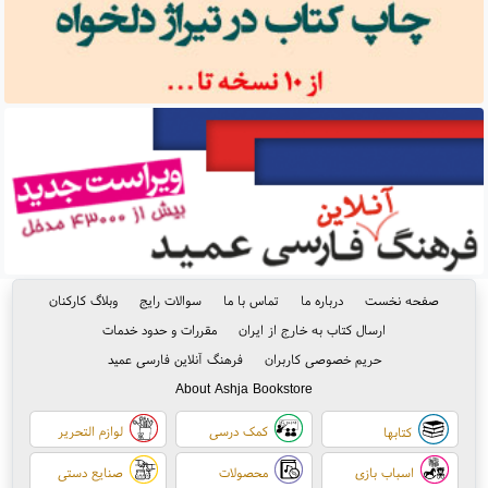
صفحه نخست
درباره ما
تماس با ما
سوالات رایج
وبلاگ کارکنان
ارسال کتاب به خارج از ایران
مقررات و حدود خدمات
حریم خصوصی کاربران
فرهنگ آنلاین فارسی عمید
About Ashja Bookstore
کمک درسی
لوازم التحریر
کتابها
اسباب بازی
محصولات
صنایع دستی