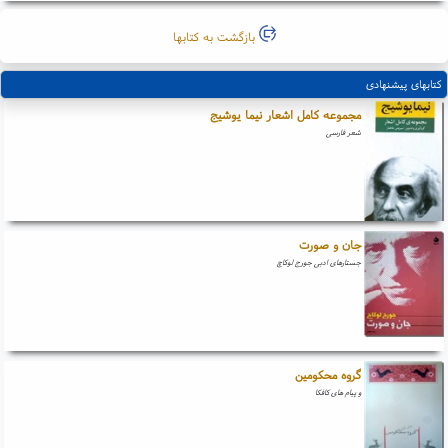
بازگشت به کتابها
کتابهای پیشنهادی
مجموعه کامل اشعار نیما یوشیج
شعر فارسی
جان و صورت
جستارهای ادبی جورج لوکاچ
گروه محکومین
و پیام های کافکا