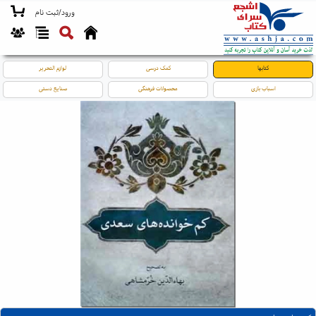
ورود/ثبت نام
کتابها
کمک درسی
لوازم التحریر
اسباب بازی
محصولات فرهنگی
صنایع دستی