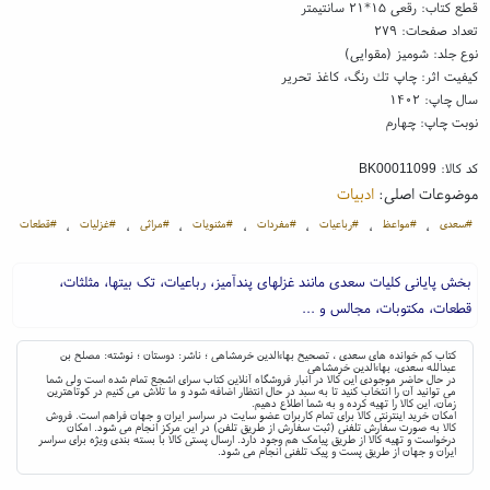
قطع کتاب: رقعی ۱۵*۲۱ سانتیمتر
تعداد صفحات: ۲۷۹
نوع جلد: شومیز (مقوایی)
کیفیت اثر: چاپ تك رنگ، کاغذ تحریر
سال چاپ: ۱۴۰۲
نوبت چاپ: چهارم
کد کالا:
BK00011099
موضوعات اصلی:
ادبیات
#سعدی
#مواعظ
#رباعیات
#مفردات
#مثنویات
#مراثی
#غزلیات
#قطعات
،
،
،
،
،
،
،
بخش پایانی کلیات سعدی مانند غزلهای پندآمیز، رباعیات، تک بیتها، مثلثات،
قطعات، مکتوبات، مجالس و ...
کتاب کم خوانده های سعدی ، تصحیح بهاءالدین خرمشاهی ؛ ناشر: دوستان ؛ نوشته: مصلح بن
عبدالله سعدی، بهاءالدین خرمشاهی
در حال حاضر موجودی این کالا در انبار فروشگاه آنلاین کتاب سرای اشجع تمام شده است ولی شما
می توانید آن را انتخاب کنید تا به سبد در حال انتظار اضافه شود و ما تلاش می کنیم در کوتاهترین
زمان، این کالا را تهیه کرده و به شما اطلاع دهیم.
امکان خرید اینترنتی کالا برای تمام کاربران عضو سایت در سراسر ایران و جهان فراهم است. فروش
کالا به صورت سفارش تلفنی (ثبت سفارش از طریق تلفن) در این مرکز انجام می شود. امکان
درخواست و تهیه کالا از طریق پیامک هم وجود دارد. ارسال پستی کالا با بسته بندی ویژه برای سراسر
ایران و جهان از طریق پست و پیک تلفنی انجام می شود.