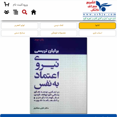
ورود/ثبت نام
کتابها
کمک درسی
لوازم التحریر
اسباب بازی
محصولات فرهنگی
صنایع دستی