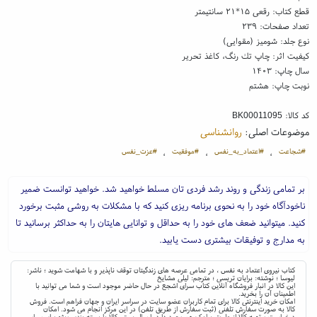
قطع کتاب: رقعی ۱۵*۲۱ سانتیمتر
تعداد صفحات: ۲۳۹
نوع جلد: شومیز (مقوایی)
کیفیت اثر: چاپ تك رنگ، کاغذ تحریر
سال چاپ: ۱۴۰۳
نوبت چاپ: هشتم
کد کالا:
BK00011095
موضوعات اصلی:
روانشناسی
#شجاعت
#اعتماد_به_نفس
#موفقیت
#عزت_نفس
،
،
،
بر تمامی زندگی و روند رشد فردی تان مسلط خواهید شد. خواهید توانست ضمیر
ناخودآگاه خود را به نحوی برنامه ریزی کنید که با مشکلات به روشی مثبت برخورد
کنید. میتوانید ضعف های خود را به حداقل و توانایی هایتان را به حداکثر برسانید تا
به مدارج و توفیقات بیشتری دست یابید.
کتاب نیروی اعتماد به نفس ، در تمامی عرصه های زندگیتان توقف ناپذیر و با شهامت شوید ؛ ناشر:
لیوسا ؛ نوشته: برایان تریسی ؛ مترجم: لیلی مشایخ
این کالا در انبار فروشگاه آنلاین کتاب سرای اشجع در حال حاضر موجود است و شما می توانید با
اطمینان آن را بخرید.
امکان خرید اینترنتی کالا برای تمام کاربران عضو سایت در سراسر ایران و جهان فراهم است. فروش
کالا به صورت سفارش تلفنی (ثبت سفارش از طریق تلفن) در این مرکز انجام می شود. امکان
درخواست و تهیه کالا از طریق پیامک هم وجود دارد. ارسال پستی کالا با بسته بندی ویژه برای سراسر