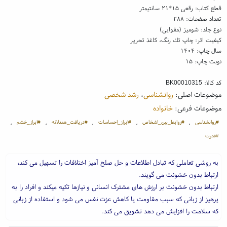
قطع کتاب: رقعی ۱۵*۲۱ سانتیمتر
تعداد صفحات: ۲۸۸
نوع جلد: شومیز (مقوایی)
کیفیت اثر: چاپ تك رنگ، کاغذ تحریر
سال چاپ: ۱۴۰۴
نوبت چاپ: ۱۵
کد کالا:
BK00010315
موضوعات اصلی:
روانشناسی
،
رشد شخصی
موضوعات فرعی:
خانواده
#روانشناسی
#روابط_بین_اشخاص
#ابراز_احساسات
#دریافت_همدلانه
#ابراز_خشم
،
،
،
،
،
#قدرت
به روشی تعاملی که تبادل اطلاعات و حل صلح آمیز اختلافات را تسهیل می کند،
ارتباط بدون خشونت می گویند.
ارتباط بدون خشونت بر ارزش های مشترک انسانی و نیازها تکیه میکند و افراد را به
پرهیز از زبانی که سبب مقاومت یا کاهش عزت نفس می شود و استفاده از زبانی
که سلامت را افزایش می دهد تشویق می کند.