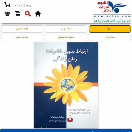
ورود/ثبت نام
کتابها
کمک درسی
لوازم التحریر
اسباب بازی
محصولات فرهنگی
صنایع دستی