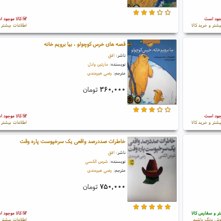
جود است
کالا موجود 
یشتر و خرید کالا
اطلاعات بیشتر و
قصه های خرس کوچولو ، بیا برویم خانه
ناشر:
افق
نویسنده:
مارتین وادل
مترجم:
رضی هیرمندی
۳۶۰,۰۰۰
تومان
جود است
کالا موجود 
یشتر و خرید کالا
اطلاعات بیشتر و
خاطرات صددرصد واقعی یک سرخپوست پاره وقت
ناشر:
افق
نویسنده:
شرمن الکسی
مترجم:
رضی هیرمندی
۷۵۰,۰۰۰
تومان
ر و سفارش کالا
کالا موجود 
ش بزنگ باشید
اطلاعات بیشتر و