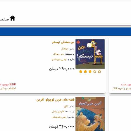
صفحه
من صندلی نیستم
ناشر:
پرتقال
نویسنده:
راس بوراک
مترجم:
رضی هیرمندی
۲۹۰,۰۰۰
تومان
جود است
کالا موجود 
یشتر و خرید کالا
اطلاعات بیشتر و
قصه های خرس کوچولو، آفرین
ناشر:
افق
نویسنده:
مارتین وادل
مترجم:
رضی هیرمندی
۳۶۰,۰۰۰
تومان