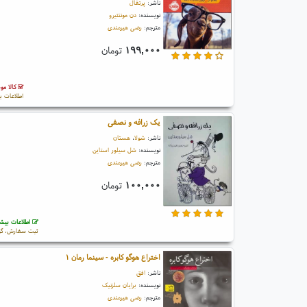
ناشر:
پرتقال
نویسنده:
دن مونتئیرو
مترجم:
رضی هیرمندی
۱۹۹,۰۰۰
تومان
کالا مو
اطلاعات ب
یک زرافه و نصفی
ناشر:
شولا
،
هستان
نویسنده:
شل سیلور استاین
مترجم:
رضی هیرمندی
۱۰۰,۰۰۰
تومان
اطلاعات بیشت
ثبت سفارش، گو
اختراع هوگو کابره - سینما رمان ۱
ناشر:
افق
نویسنده:
برایان سلزنیک
مترجم:
رضی هیرمندی