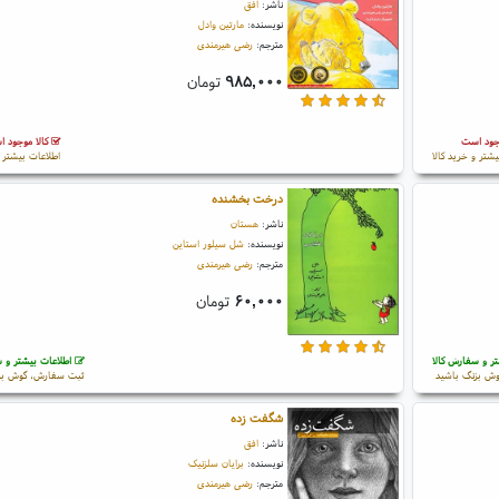
ناشر:
افق
نویسنده:
مارتین وادل
مترجم:
رضی هیرمندی
۹۸۵,۰۰۰
تومان
جود است
کالا موجود 
یشتر و خرید کالا
اطلاعات بیشتر و
درخت بخشنده
ناشر:
هستان
نویسنده:
شل سیلور استاین
مترجم:
رضی هیرمندی
۶۰,۰۰۰
تومان
ر و سفارش کالا
اطلاعات بیشتر و س
ش بزنگ باشید
ثبت سفارش، گوش بز
شگفت زده
ناشر:
افق
نویسنده:
برایان سلزنیک
مترجم:
رضی هیرمندی