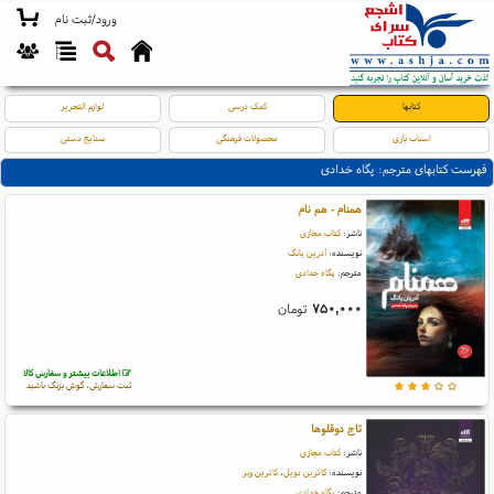
ورود/ثبت نام
کتابها
کمک درسی
لوازم التحریر
اسباب بازی
محصولات فرهنگی
صنایع دستی
فهرست کتابهای مترجم: پگاه خدادی
همنام - هم نام
ناشر:
کتاب مجازی
نویسنده:
آدرین یانگ
مترجم:
پگاه خدادی
۷۵۰,۰۰۰
تومان
اطلاعات بیشتر و سفارش کالا
ثبت سفارش، گوش بزنگ باشید
تاج دوقلوها
ناشر:
کتاب مجازی
نویسنده:
کاترین دویل
،
کاترین وبر
مترجم:
پگاه خدادی