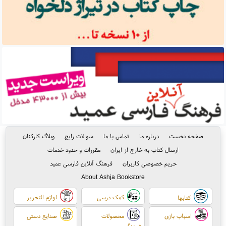
صفحه نخست
درباره ما
تماس با ما
سوالات رایج
وبلاگ کارکنان
ارسال کتاب به خارج از ایران
مقررات و حدود خدمات
حریم خصوصی کاربران
فرهنگ آنلاین فارسی عمید
About Ashja Bookstore
کمک درسی
لوازم التحریر
کتابها
اسباب بازی
محصولات
صنایع دستی
فرهنگی