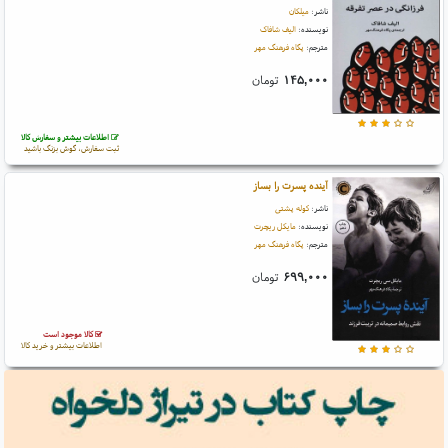
ناشر:
میلکان
نویسنده:
الیف شافاک
مترجم:
پگاه فرهنگ مهر
۱۴۵,۰۰۰
تومان
اطلاعات بیشتر و سفارش کالا
ثبت سفارش، گوش بزنگ باشید
آینده پسرت را بساز
ناشر:
کوله پشتی
نویسنده:
مایکل ریچرت
مترجم:
پگاه فرهنگ مهر
۶۹۹,۰۰۰
تومان
کالا موجود است
اطلاعات بیشتر و خرید کالا