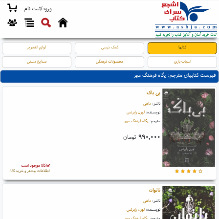
ورود/ثبت نام
کتابها
کمک درسی
لوازم التحریر
اسباب بازی
محصولات فرهنگی
صنایع دستی
فهرست کتابهای مترجم: پگاه فرهنگ مهر
بی باک
ناشر:
داهی
نویسنده:
لورن رابرتس
مترجم:
پگاه فرهنگ مهر
۹۹۰,۰۰۰
تومان
کالا موجود است
اطلاعات بیشتر و خرید کالا
ناتوان
ناشر:
داهی
نویسنده:
لورن رابرتس
مترجم:
پگاه فرهنگ مهر