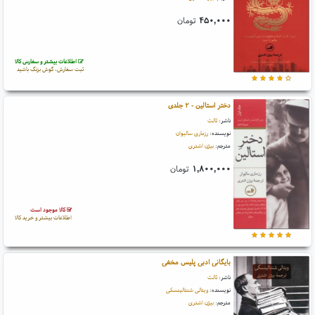
۴۵۰,۰۰۰
تومان
اطلاعات بیشتر و سفارش کالا
ثبت سفارش، گوش بزنگ باشید
دختر استالین - ۲ جلدی
ناشر:
ثالث
نویسنده:
رزماری سالیوان
مترجم:
بیژن اشتری
۱,۸۰۰,۰۰۰
تومان
کالا موجود است
اطلاعات بیشتر و خرید کالا
بایگانی ادبی پلیس مخفی
ناشر:
ثالث
نویسنده:
ویتالی شنتالینسکی
مترجم:
بیژن اشتری