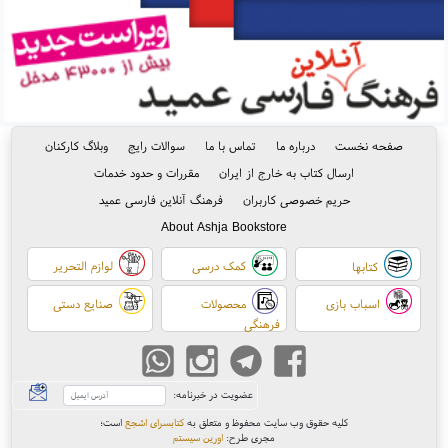
صفحه نخست
درباره ما
تماس با ما
سوالات رایج
وبلاگ کارکنان
ارسال کتاب به خارج از ایران
مقررات و حدود خدمات
حریم خصوصی کاربران
فرهنگ آنلاین فارسی عمید
About Ashja Bookstore
کمک درسی
لوازم التحریر
کتابها
اسباب بازی
محصولات
صنایع دستی
فرهنگی
عضویت در خبرنامه:
کلیه حقوق وب سایت محفوظ و متعلق به
کتابسرای اشجع
است
؛
مجری طرح:
اورین سیستم