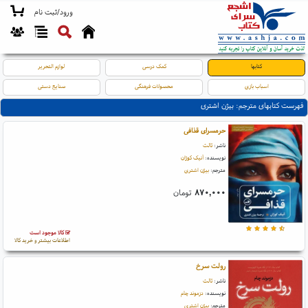
ورود/ثبت نام
کتابها
کمک درسی
لوازم التحریر
اسباب بازی
محصولات فرهنگی
صنایع دستی
فهرست کتابهای مترجم: بیژن اشتری
حرمسرای قذافی
ناشر:
ثالث
نویسنده:
آنیک کوژان
مترجم:
بیژن اشتری
۸۷۰,۰۰۰
تومان
کالا موجود است
اطلاعات بیشتر و خرید کالا
رولت سرخ
ناشر:
ثالث
نویسنده:
دزموند چام
مترجم:
بیژن اشتری