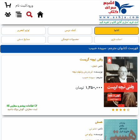
ورود/ثبت نام
کتابها
کمک درسی
لوازم التحریر
اسباب بازی
محصولات فرهنگی
صنایع دستی
فهرست کتابهای مترجم: سپیده حبیب
وقتی نیچه گریست
ناشر:
قطره
نویسنده:
فریدریش ویلهلم نیچه
مترجم:
سپیده حبیب
۱,۳۵۰,۰۰۰
تومان
اطلاعات بیشتر و سفارش کالا
ثبت سفارش، گوش بزنگ باشید
هستی
ناشر:
نشر نی
نویسنده:
رولو می
مترجم:
سپیده حبیب