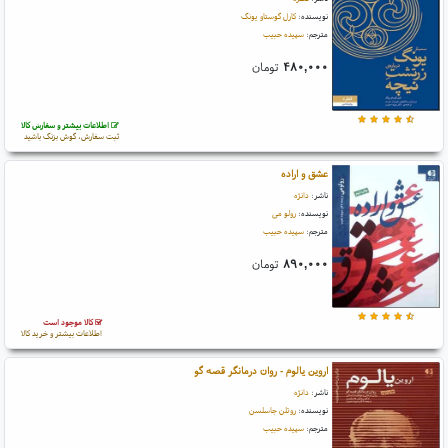
نویسنده:
کارل گوستاو یونگ
مترجم:
سپیده حبیب
۴۸۰,۰۰۰
تومان
اطلاعات بیشتر و سفارش کالا
ثبت سفارش، گوش بزنگ باشید
عشق و اراده
ناشر:
دانژه
نویسنده:
رولو می
مترجم:
سپیده حبیب
۸۹۰,۰۰۰
تومان
کالا موجود است
اطلاعات بیشتر و خرید کالا
اروین یالوم - روان درمانگر قصه گو
ناشر:
دانژه
نویسنده:
روتلن جاسلسن
مترجم:
سپیده حبیب