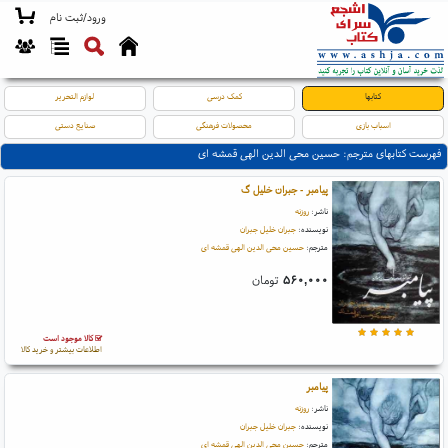
ورود/ثبت نام
کتابها
کمک درسی
لوازم التحریر
اسباب بازی
محصولات فرهنگی
صنایع دستی
فهرست کتابهای مترجم: حسین محی الدین الهی قمشه ای
پیامبر - جبران خلیل گ
ناشر:
روزنه
نویسنده:
جبران خلیل جبران
مترجم:
حسین محی الدین الهی قمشه ای
۵۶۰,۰۰۰
تومان
کالا موجود است
اطلاعات بیشتر و خرید کالا
پیامبر
ناشر:
روزنه
نویسنده:
جبران خلیل جبران
مترجم:
حسین محی الدین الهی قمشه ای