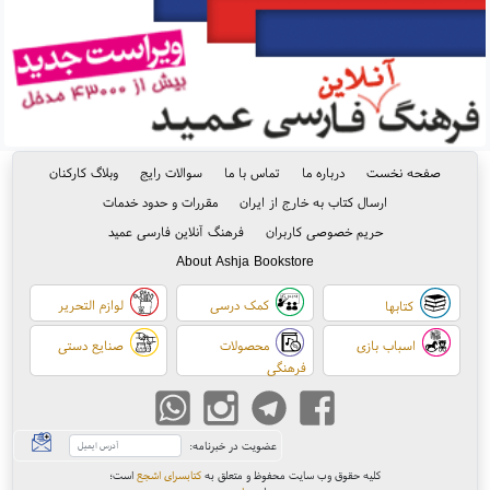
صفحه نخست
درباره ما
تماس با ما
سوالات رایج
وبلاگ کارکنان
ارسال کتاب به خارج از ایران
مقررات و حدود خدمات
حریم خصوصی کاربران
فرهنگ آنلاین فارسی عمید
About Ashja Bookstore
کمک درسی
لوازم التحریر
کتابها
اسباب بازی
محصولات
صنایع دستی
فرهنگی
عضویت در خبرنامه:
کلیه حقوق وب سایت محفوظ و متعلق به
کتابسرای اشجع
است
؛