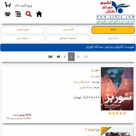
ورود/ثبت نام
کتابها
کمک درسی
لوازم التحریر
اسباب بازی
محصولات فرهنگی
صنایع دستی
فهرست کتابهای مترجم: عبدالله کوثری
۲
۱
سور بز
ناشر:
علم
نویسنده:
ماریو بارگاس یوسا
مترجم:
عبدالله کوثری
۱,۱۰۰,۰۰۰
تومان
کالا موجود است
اطلاعات بیشتر و خرید کالا
چرا ادبیات ؟