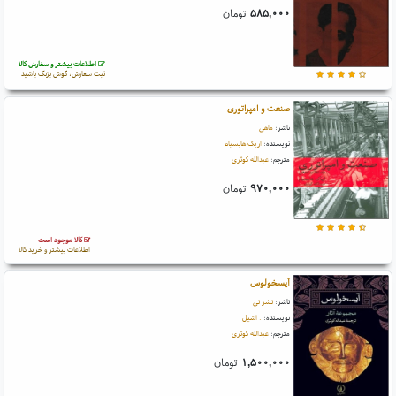
۵۸۵,۰۰۰
تومان
اطلاعات بیشتر و سفارش کالا
ثبت سفارش، گوش بزنگ باشید
صنعت و امپراتوری
ناشر:
ماهی
نویسنده:
اریک هابسبام
مترجم:
عبدالله کوثری
۹۷۰,۰۰۰
تومان
کالا موجود است
اطلاعات بیشتر و خرید کالا
آیسخولوس
ناشر:
نشر نی
نویسنده:
. اشیل
مترجم:
عبدالله کوثری
۱,۵۰۰,۰۰۰
تومان