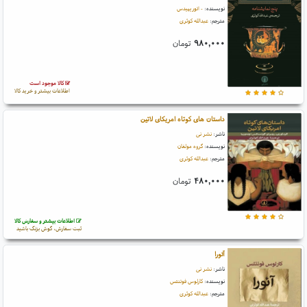
نویسنده:
- ائوریپیدس
مترجم:
عبدالله کوثری
۹۸۰,۰۰۰
تومان
کالا موجود است
اطلاعات بیشتر و خرید کالا
داستان های کوتاه امریکای لاتین
ناشر:
نشر نی
نویسنده:
گروه مولفان
مترجم:
عبدالله کوثری
۴۸۰,۰۰۰
تومان
اطلاعات بیشتر و سفارش کالا
ثبت سفارش، گوش بزنگ باشید
آئورا
ناشر:
نشر نی
نویسنده:
کارلوس فوئنتس
مترجم:
عبدالله کوثری