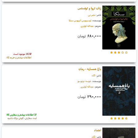
زنان تروا و توئستس
ناشر:
نشر نی
نویسنده:
لوسییوس آنییوس سنکا
مترجم:
عبدالله کوثری
۶۸۰,۰۰۰
تومان
کالا موجود است
اطلاعات بیشتر و خرید کالا
باغ همسایه - رمان
ناشر:
آگاه
نویسنده:
خوسه دونوسو
مترجم:
عبدالله کوثری
۲۹۰,۰۰۰
تومان
اطلاعات بیشتر و سفارش کالا
ثبت سفارش، گوش بزنگ باشید
اعتماد
ناشر:
آگاه