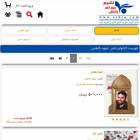
ورود/ثبت نام
کتابها
کمک درسی
لوازم التحریر
اسباب بازی
محصولات فرهنگی
صنایع دستی
فهرست کتابهای ناشر: شهید کاظمی
۲
۱
خط مقدم
ناشر:
شهید کاظمی
نویسنده:
فائضه غفارحدادی
۵۰۰,۰۰۰
تومان
کالا موجود است
اطلاعات بیشتر و خرید کالا
راض بابا