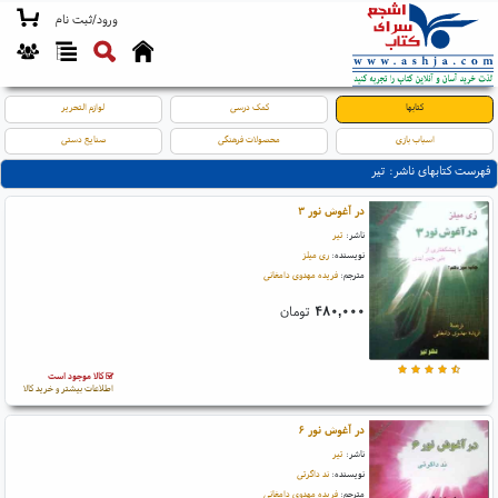
ورود/ثبت نام
کتابها
کمک درسی
لوازم التحریر
اسباب بازی
محصولات فرهنگی
صنایع دستی
فهرست کتابهای ناشر: تیر
در آغوش نور ۳
ناشر:
تیر
نویسنده:
ری میلز
مترجم:
فریده مهدوی دامغانی
۴۸۰,۰۰۰
تومان
کالا موجود است
اطلاعات بیشتر و خرید کالا
در آغوش نور ۶
ناشر:
تیر
نویسنده:
ند داگرتی
مترجم:
فریده مهدوی دامغانی