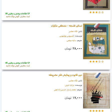
اطلاعات بیشتر و سفارش کالا
ثبت سفارش، گوش بزنگ باشید
تسلای فلسفه - مصطفی ملکیان
ناشر:
نگاه معاصر
نویسنده:
آنلسیوس بوئتیوس
مترجم:
سایه میثمی
۲۸,۰۰۰
تومان
اطلاعات بیشتر و سفارش کالا
ثبت سفارش، گوش بزنگ باشید
دین قانون و پیدایش فکر مشروطه
ناشر:
نگاه معاصر
نویسنده:
برایان تیرنی
مترجم:
محمد راسخ
،
حسین بادامچی
۱۷,۰۰۰
تومان