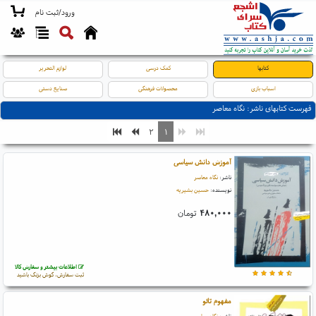
ورود/ثبت نام
کتابها
کمک درسی
لوازم التحریر
اسباب بازی
محصولات فرهنگی
صنایع دستی
فهرست کتابهای ناشر: نگاه معاصر
۲
۱
آموزش دانش سیاسی
ناشر:
نگاه معاصر
نویسنده:
حسین بشیریه
۴۸۰,۰۰۰
تومان
اطلاعات بیشتر و سفارش کالا
ثبت سفارش، گوش بزنگ باشید
مفهوم تائو