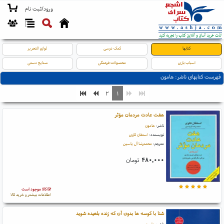
ورود/ثبت نام
کتابها
کمک درسی
لوازم التحریر
اسباب بازی
محصولات فرهنگی
صنایع دستی
فهرست کتابهای ناشر: هامون
۲
۱
هفت عادت مردمان مؤثر
ناشر:
هامون
نویسنده:
استفان کاوی
مترجم:
محمدرضا آل یاسین
۴۸۰,۰۰۰
تومان
کالا موجود است
اطلاعات بیشتر و خرید کالا
شنا با کوسه ها بدون آن که زنده بلعیده شوید