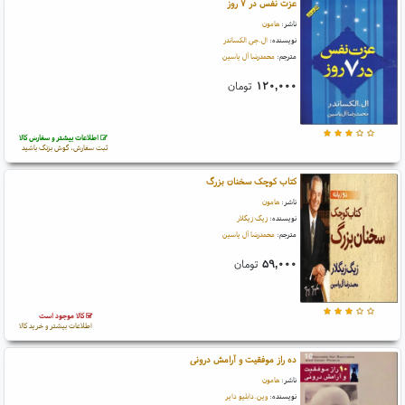
عزت نفس در ۷ روز
ناشر:
هامون
نویسنده:
ال.جی الکساندر
مترجم:
محمدرضا آل یاسین
۱۲۰,۰۰۰
تومان
اطلاعات بیشتر و سفارش کالا
ثبت سفارش، گوش بزنگ باشید
کتاب کوچک سخنان بزرگ
ناشر:
هامون
نویسنده:
زیگ زیگلار
مترجم:
محمدرضا آل یاسین
۵۹,۰۰۰
تومان
کالا موجود است
اطلاعات بیشتر و خرید کالا
ده راز موفقیت و آرامش درونی
ناشر:
هامون
نویسنده:
وین.دابلیو دایر