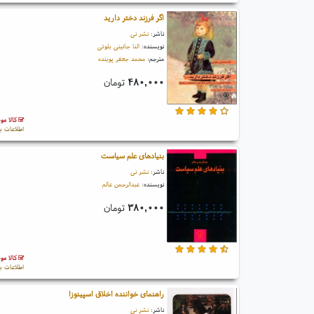
اگر فرزند دختر دارید
ناشر:
نشر نی
نویسنده:
النا جانینی بلوتی
مترجم:
محمد جعفر پوینده
۴۸۰,۰۰۰
تومان
کالا مو
اطلاعات ب
بنیادهای علم سیاست
ناشر:
نشر نی
نویسنده:
عبدالرحمن عالم
۳۸۰,۰۰۰
تومان
کالا مو
اطلاعات ب
راهنمای خواننده اخلاق اسپینوزا
ناشر:
نشر نی