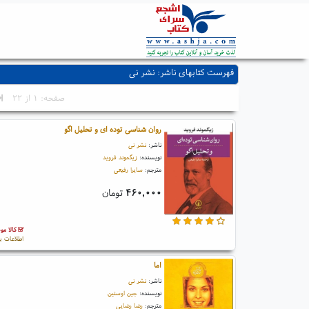
فهرست کتابهای ناشر: نشر نی
صفحه: ۱ از ۲۲
روان شناسی توده ای و تحلیل اگو
ناشر:
نشر نی
نویسنده:
زیگموند فروید
مترجم:
سایرا رفیعی
۴۶۰,۰۰۰
تومان
کالا مو
اطلاعات ب
اما
ناشر:
نشر نی
نویسنده:
جین اوستین
مترجم:
رضا رضایی