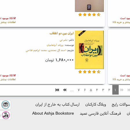
جود است
کالا موجود 
یشتر و خرید کالا
اطلاعات بیشتر و
ایران بین دو انقلاب
ناشر:
نشر نی
نویسنده:
یرواند آبراهامیان
مترجم:
احمد گل محمدی
،
محمد ابراهیم فتاحی
۱,۶۸۰,۰۰۰
تومان
جود است
کالا موجود 
یشتر و خرید کالا
اطلاعات بیشتر و
...
۷
۶
۵
۴
۳
۲
۱
والات رایج
وبلاگ کارکنان
ارسال کتاب به خارج از ایران
ک
ن
فرهنگ آنلاین فارسی عمید
About Ashja Bookstore
اس