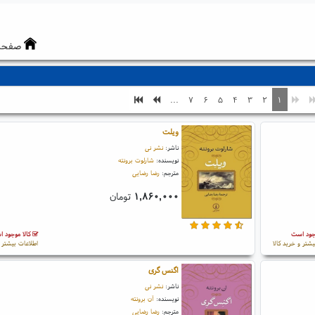
صفحه
...
۷
۶
۵
۴
۳
۲
۱
ویلت
ناشر:
نشر نی
نویسنده:
شارلوت برونته
مترجم:
رضا رضایی
۱,۸۶۰,۰۰۰
تومان
جود است
کالا موجود 
یشتر و خرید کالا
اطلاعات بیشتر و
اگنس گری
ناشر:
نشر نی
نویسنده:
آن برونته
مترجم:
رضا رضایی