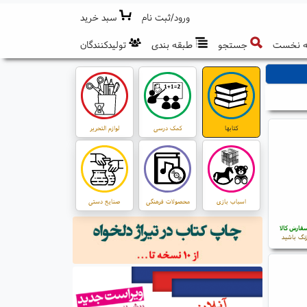
ورود/ثبت نام
سبد خرید
 نخست
جستجو
طبقه بندی
تولیدکنندگان
کتابها
کمک درسی
لوازم التحریر
اسباب بازی
محصولات فرهنگی
صنایع دستی
فارش کالا
نگ باشید