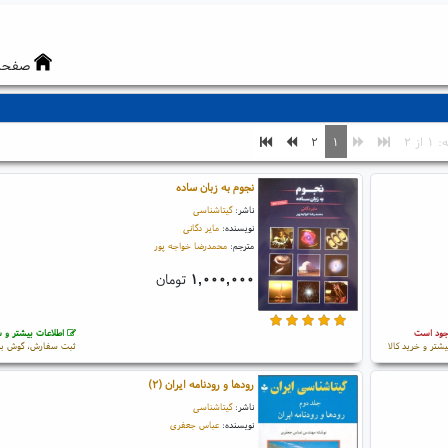
صفحه
از ۲
۱
۲
نجوم به زبان ساده
ناشر:
گیتاشناسی
نویسنده:
مایر دگانی
مترجم:
محمدرضا خواجه پور
۱,۰۰۰,۰۰۰
تومان
جود است
اطلاعات بیشتر و س
یشتر و خرید کالا
ثبت سفارش، گوش بز
رودها و رودنامه ایران (۲)
ناشر:
گیتاشناسی
نویسنده:
عباس جعفری