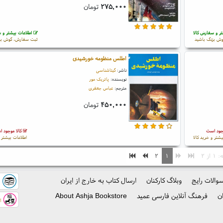
۲۷۵,۰۰۰
تومان
ر و سفارش کالا
اطلاعات بیشتر و س
ش بزنگ باشید
ثبت سفارش، گوش بز
اطلس منظومه خورشیدی
ناشر:
گیتاشناسی
نویسنده:
پاتریک مور
مترجم:
عباس جعفری
۴۵۰,۰۰۰
تومان
جود است
کالا موجود 
یشتر و خرید کالا
اطلاعات بیشتر و
از ۲
۱
۲
والات رایج
وبلاگ کارکنان
ارسال کتاب به خارج از ایران
ک
ن
فرهنگ آنلاین فارسی عمید
About Ashja Bookstore
اس