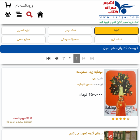
ورود/ثبت نام
کتابها
کمک درسی
لوازم التحریر
اسباب بازی
محصولات فرهنگی
صنایع دستی
فهرست کتابهای ناشر: مون
۳
۲
۱
نوشابه زرد - سفرنامه
ناشر:
مون
نویسنده:
منصور ضابطیان
۴۵۰,۰۰۰
تومان
کالا موجود است
اطلاعات بیشتر و خرید کالا
برایتان گربه تجویز می کنیم