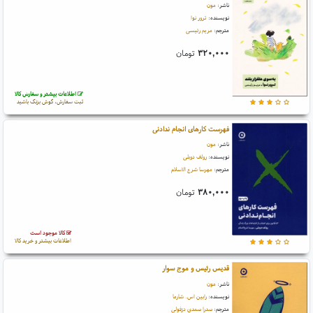
ناشر:
مون
نویسنده:
ترور نوا
مترجم:
مریم رئیسی
۳۲۰,۰۰۰
تومان
اطلاعات بیشتر و سفارش کالا
ثبت سفارش، گوش بزنگ باشید
فهرست کارهای انجام ندادنی
ناشر:
مون
نویسنده:
رولف دوبلی
مترجم:
مهرسا شرع الاسلام
۳۸۰,۰۰۰
تومان
کالا موجود است
اطلاعات بیشتر و خرید کالا
قدیس رئیس و موج سوار
ناشر:
مون
نویسنده:
رابین اس. شارما
مترجم:
صدرا صمدی دزفولی